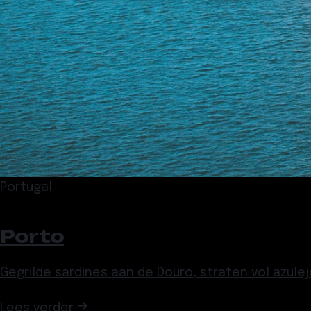
Portugal
Porto
Gegrilde sardines aan de Douro, straten vol azule
Lees verder