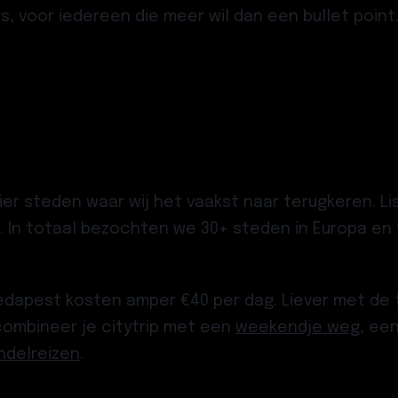
rs, voor iedereen die meer wil dan een bullet point
vier steden waar wij het vaakst naar terugkeren. L
 In totaal bezochten we 30+ steden in Europa en f
apest kosten amper €40 per dag. Liever met de tre
ombineer je citytrip met een
weekendje weg
, ee
ndelreizen
.