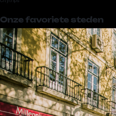
Citytrips
Onze favoriete steden