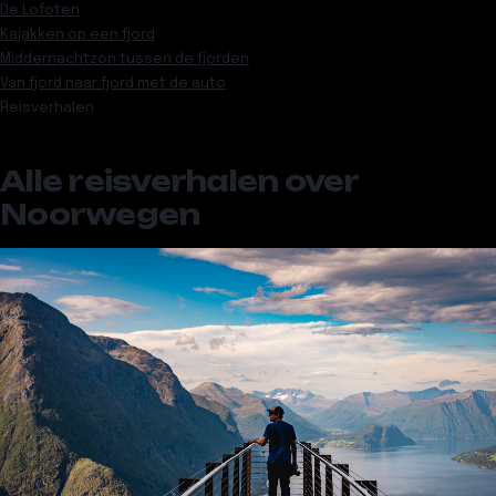
De Lofoten
Kajakken op een fjord
Middernachtzon tussen de fjorden
Van fjord naar fjord met de auto
Reisverhalen
Alle reisverhalen over
Noorwegen