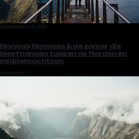
Noorwegen
15 okt. 2025
Norway Nomads & de zomer die
bleef hangen tussen de fjorden en
middernachtzon
Lees verder