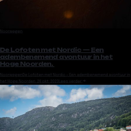
Noorwegen
De Lofoten met Nordic — Een
adembenemend avontuur in het
Hoge Noorden.
Noorwegen
De Lofoten met Nordic — Een adembenemend avontuur in
het Hoge Noorden.
26 okt. 2023
Lees verder