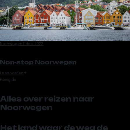
Noorwegen
7 dec. 2022
Non-stop Noorwegen
Lees verder
Reisgids
Alles over reizen naar
Noorwegen
Het land waar de weg de