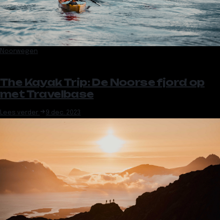
Noorwegen
The Kayak Trip: De Noorse fjord op
met Travelbase
Lees verder
9 dec. 2023