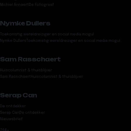
Michiel Annaert
De Fotograaf
Nymke Dullers
Toekomstig wereldreiziger en social media mogul
Nymke Dullers
Toekomstig wereldreiziger en social media mogul
Sam Rasschaert
Huiscolumnist & thuisblijver
Sam Rasschaert
Huiscolumnist & thuisblijver
Serap Can
De ontdekker
Serap Can
De ontdekker
Nieuwsbrief
764
+