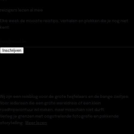
reizigers lezen al mee
Elke week de mooiste reistips, verhalen en plekken die je nog niet
kent.
Inschrijven
Wij zijn een reisblog voor de grote twijfelaars en de bange zieltjes.
Voor iedereen die een grote wereldreis of een klein
roadtripavontuur wil maken, maar misschien niet durft.
Verleg je grenzen met oogstrelende fotografie en pakkende
storytelling.
Meer lezen