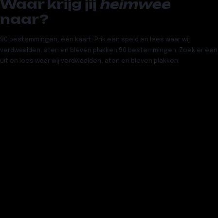
Waar krijg jij
heimwee
naar?
90
bestemmingen, één kaart. Prik een speld en lees waar wij
verdwaalden, aten en bleven plakken.
90
bestemmingen. Zoek er een
uit en lees waar wij verdwaalden, aten en bleven plakken.