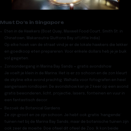
Must Do’s in Singapore
Eten in de Hawkers (Boat Quay, Maxwell Food Court, Smith St. in
Chinatown, Makansutra Gluttons Bay of Little India)
Op elke hoek van de straat vind je er de lokale hawkers die lekker
en goedkoop eten prepareren. Voor enkele dollars heb je je buik
vol gegeten.
Zonsondergang in Marina Bay Sands + gratis avondshow
Je voelt je klein in de Marina. Het is er zo schoon en de zon kleurt
de skyline elke avond prachtig. Walhalla voor fotografen en heel
aangenaam rondlopen. De avondshow kan je 2 keer op een avond
gratis bewonderen, licht, projectie, lasers, fonteinen en vuur in
een fantastisch decor.
Bezoek de Botanical Gardens
Ze zijn groot en ze zijn schoon. Je hebt ook gratis ‘hangende’
tuinen net bij de Marina Bay Sands, maar de botanische tuinen zijn
ook zeer de moeite. Doe ofwel dit ofwel de Zoo. Ik kon beide