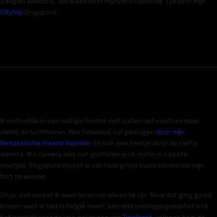
3 dagen alleszins, dat bleek voor mij ruim voldoende. Tijd voor mijn
Citytrip
Singapore.
Ik vertoefde in een matige hostel, net buiten het centrum maar
vlakbij de luchthaven. Was helemaal suf geslagen
door mijn
fantastische maand Vietnam
. En ook een beetje door de kleffe
warmte. M’n camera was net gestolen en ik miste m’n beste
maatjes. Singapore moest al van heel grote huize komen om mijn
hart te winnen.
Oh ja, ook moest ik weer leren om alleen te zijn. Maar dat ging goed
komen want ik had in België naast een mini overlegingspakket ook