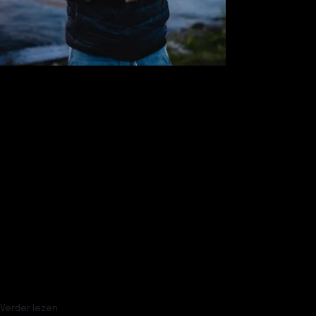
Meer over
Singapore
Hoeveel kost een wereldreis?
Zweten in Singapore
Dit is het beste streetfood van Azië
Verder lezen