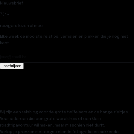
Nieuwsbrief
764
+
reizigers lezen al mee
Elke week de mooiste reistips, verhalen en plekken die je nog niet
kent.
Inschrijven
Wij zijn een reisblog voor de grote twijfelaars en de bange zieltjes.
Voor iedereen die een grote wereldreis of een klein
roadtripavontuur wil maken, maar misschien niet durft.
Verleg je grenzen met oogstrelende fotografie en pakkende