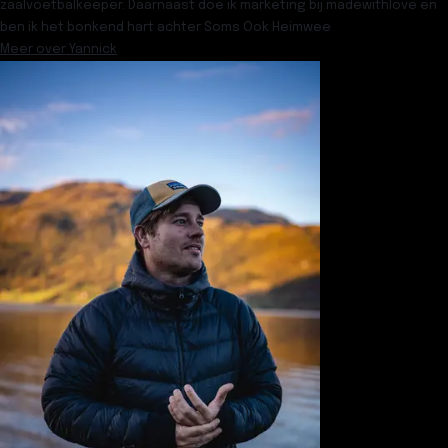
zaalvoetbalkeeper. Daarnaast doe ik marketing bij madewithlove en
ben ik het bonkend hart achter Soms Ook Heimwee
Meer over
Yannick