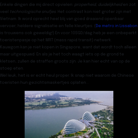
Enkele dingen die mij direct opvielen:
properheid
,
duidelijkheid
en zot
veel
technologische snufjes
. Het contrast kon niet groter zijn met
Vietnam. Ik word oprecht heel blij van goed draaiend openbaar
vervoer, heldere signalisatie en felle kleurtjes. (
De metro in Lissabon
is trouwens ook geweldig!) En voor 10SGD/dag heb je een onbeperkt
toeristenpasje op het MRT (mass rapid transit) netwerk.
Kauwgom kan je niet kopen in Singapore, want dat wordt toch alleen
maar uitgespuwd. En als je het toch waagt iets op de grond te
kletsen, zullen de straffen groots zijn. Je kan hier echt van op de
stoep eten.
Wel leuk, het is er echt heul proper. Ik snap niet waarom de Chinese
toeristen hun gezichtsmaskertjes oplaten…