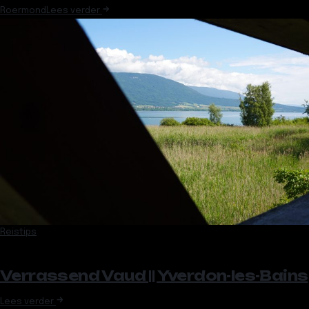
Roermond
Lees verder
Reistips
Verrassend Vaud || Yverdon-les-Bains
Lees verder