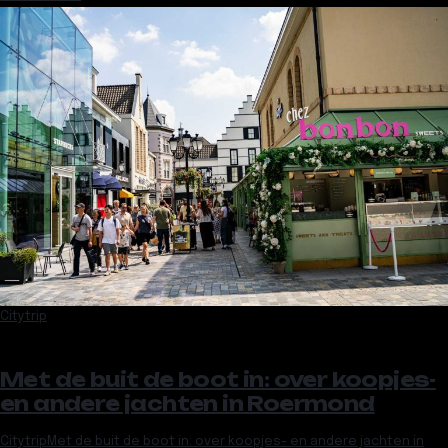
Citytrip
Met de buit de boot in: over koopjes-
en andere jachten in Roermond
Citytrip
Met de buit de boot in: over koopjes- en andere jachten in