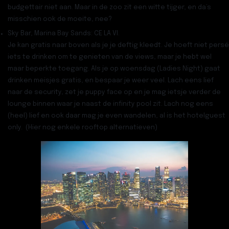
budgettair niet aan. Maar in de zoo zit een witte tijger, en da’s
misschien ook de moeite, nee?
Sky Bar, Marina Bay Sands: CE LA VI.
Je kan gratis naar boven als je je deftig kleedt. Je hoeft niet persé
iets te drinken om te genieten van de views, maar je hebt wel
maar beperkte toegang. Als je op woensdag (Ladies Night) gaat
drinken meisjes gratis, en bespaar je weer veel. Lach eens lief
naar de security, zet je puppy face op en je mag ietsje verder de
lounge binnen waar je naast de infinity pool zit. Lach nog eens
(heel) lief en ook daar mag je even wandelen, al is het hotelguest
only. (Hier nog enkele rooftop alternatieven)