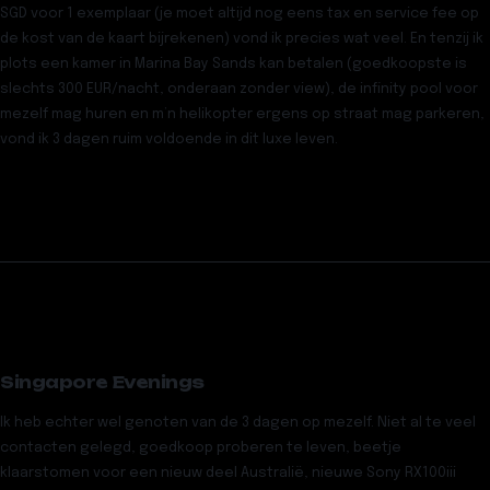
SGD voor 1 exemplaar (je moet altijd nog eens tax en service fee op
de kost van de kaart bijrekenen) vond ik precies wat veel. En tenzij ik
plots een kamer in Marina Bay Sands kan betalen (goedkoopste is
slechts 300 EUR/nacht, onderaan zonder view), de infinity pool voor
mezelf mag huren en m’n helikopter ergens op straat mag parkeren,
vond ik 3 dagen ruim voldoende in dit luxe leven.
Singapore Evenings
Ik heb echter wel genoten van de 3 dagen op mezelf. Niet al te veel
contacten gelegd, goedkoop proberen te leven, beetje
klaarstomen voor een nieuw deel Australië, nieuwe Sony RX100iii