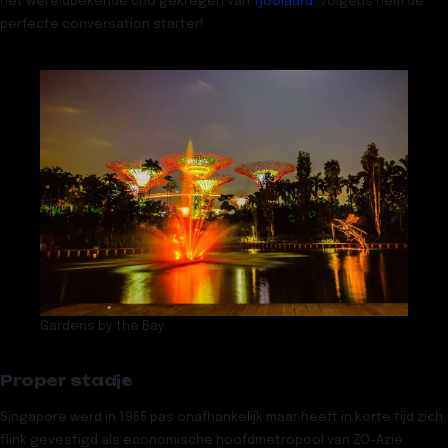
het wereldbekende Uno gekregen van
Tjoolaard
, volgens hem de
perfecte conversation starter!
Gardens by the Bay
Proper stadje
Singapore werd in 1965 pas onafhankelijk maar heeft in korte tijd zich
flink gevestigd als economische hoofdmetropool van ZO-Azië.