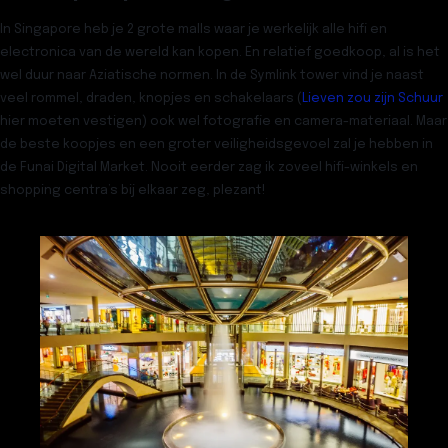
In Singapore heb je 2 grote malls waar je werkelijk alle hifi en
electronica van de wereld kan kopen. En relatief goedkoop, al is het
wel duur naar Aziatische normen. In de Symlink tower vind je naast
veel rommel, draden, knopjes en schakelaars (
Lieven zou zijn Schuur
hier moeten vestigen) ook wel fotografie en camera-materiaal. Maar
de beste koopjes en een groter veiligheidsgevoel zal je hebben in
de Funai Digital Market. Nooit eerder zag ik zoveel hifi-winkels en
shopping centra’s bij elkaar zeg, plezant!