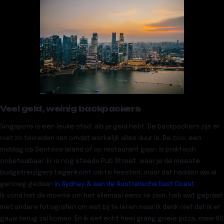
Veel geld, weinig backpackers
Singapore is een leuke stad, als je geld hebt. De backpackers zijn er
niet zo tevreden van omdat werkelijk alles duur is. De zoo, een
middag op Sentosa Island of op restaurant gaan is praktisch
onbetaalbaar. Er is nog steeds Pub Street, waar je de meeste
budgetreizigers tegenkomt om te feesten, maar dat hadden we al
genoeg gedaan
in Sydney & aan de Australische East Coast
.
Ik vond het de moeite om het allemaal eens te zien, heb wat gepraat
met andere fotografen om wat bij te leren maar ik denk niet dat ik er
gauw terug zal komen. En ik eet echt heel graag goeie pizza, maar 60