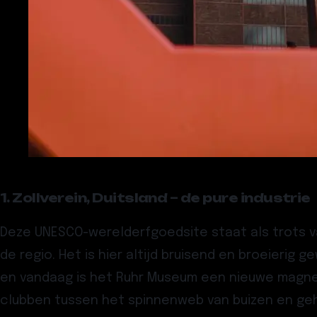
1. Zollverein, Duitsland – de pure industrie
Deze UNESCO-werelderfgoedsite staat als trots vaa
de regio. Het is hier altijd bruisend en broeieri
en vandaag is het Ruhr Museum een nieuwe magnee
clubben tussen het spinnenweb van buizen en geh