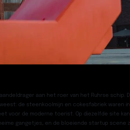
ndeldrager aan het roer van het Ruhrse schip. De 
g geweest: de steenkoolmijn en cokesfabriek waren
t voor de moderne toerist. Op diezelfde site kan
eime gangetjes, en de bloeiende startup scene z