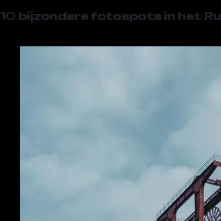
10 bijzondere fotospots in het R