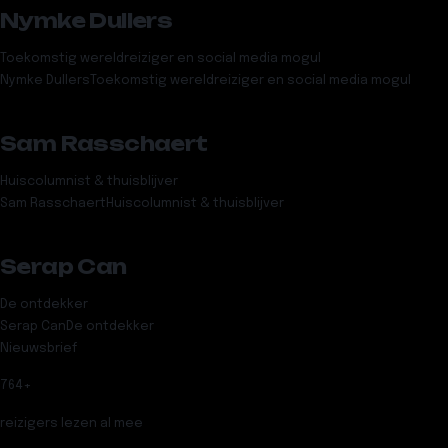
Nymke Dullers
Toekomstig wereldreiziger en social media mogul
Nymke Dullers
Toekomstig wereldreiziger en social media mogul
Sam Rasschaert
Huiscolumnist & thuisblijver
Sam Rasschaert
Huiscolumnist & thuisblijver
Serap Can
De ontdekker
Serap Can
De ontdekker
Nieuwsbrief
764
+
reizigers lezen al mee