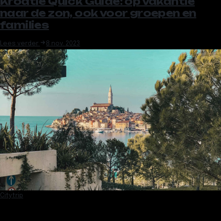
Kroatië Quick Guide: op vakantie
naar de zon, ook voor groepen en
families
Lees verder
8 nov. 2023
Citytrip