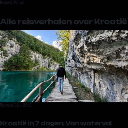
Reisverhalen
Alle reisverhalen over
Kroatië
Europa
13 jul. 2025
Kroatië in 7 dagen: Van waterval