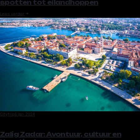
spotten tot eilandhoppen
Lees verder
Citytrip
6 jan. 2024
Zalig Zadar: Avontuur, cultuur en