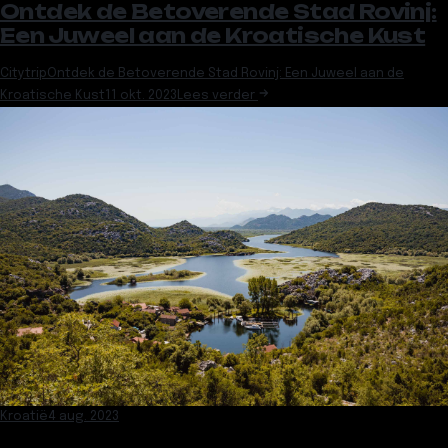
Ontdek de Betoverende Stad Rovinj:
Een Juweel aan de Kroatische Kust
Citytrip
Ontdek de Betoverende Stad Rovinj: Een Juweel aan de
Kroatische Kust
11 okt. 2023
Lees verder
Kroatië
4 aug. 2023