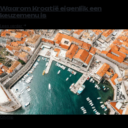
Waarom Kroatië eigenlijk een
keuzemenu is
Lees verder
Citytrip