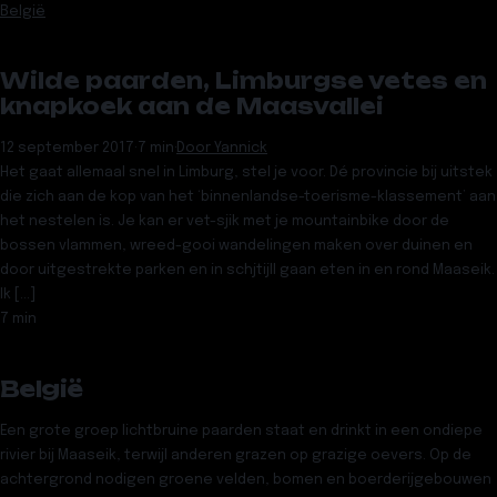
België
Wilde paarden, Limburgse vetes en
knapkoek aan de Maasvallei
12 september 2017
·
7 min
·
Door
Yannick
Het gaat allemaal snel in Limburg, stel je voor. Dé provincie bij uitstek
die zich aan de kop van het ‘binnenlandse-toerisme-klassement’ aan
het nestelen is. Je kan er vet-sjik met je mountainbike door de
bossen vlammen, wreed-gooi wandelingen maken over duinen en
door uitgestrekte parken en in schjtijll gaan eten in en rond Maaseik.
Ik […]
7 min
België
Een grote groep lichtbruine paarden staat en drinkt in een ondiepe
rivier bij Maaseik, terwijl anderen grazen op grazige oevers. Op de
achtergrond nodigen groene velden, bomen en boerderijgebouwen