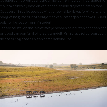
Oudsbergen. Je kan daar schoon fietsen. Wij huurden heel degelijke
mountainbikes bij Maro en verkenden enkele trajecten om en rond
Opoeteren in de bossen. Je vindt er gemakkelijk wat je wil: kort, lang,
hoog of laag, moeilijk of eentje met veel cafeetjes onderweg. Ik leer
belangrijke lessen van m’n vader!
Let echter wel op dat je niet met je hebben en houwen door een het
erfgoed van een familie horzels wandelt. Mijn reisgezel Jeroen voelt
de steek nog steeds bijten op z’n schone kop.