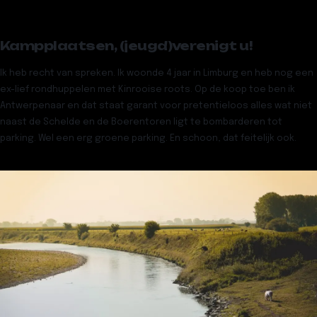
Kampplaatsen, (jeugd)verenigt u!
Ik heb recht van spreken. Ik woonde 4 jaar in Limburg en heb nog een
ex-lief rondhuppelen met Kinrooise roots. Op de koop toe ben ik
Antwerpenaar en dat staat garant voor pretentieloos alles wat niet
naast de Schelde en de Boerentoren ligt te bombarderen tot
parking. Wel een erg groene parking. En schoon, dat feitelijk ook.