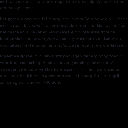
met rode daken uit tot een ontspannen weekendje Maaseik onder
een wazige hemel.
Het gaat allemaal snel in Limburg, stel je voor. Dé provincie bij uitstek
die zich aan de kop van het ‘binnenlandse-toerisme-klassement’ aan
het nestelen is. Je kan er
vet-sjik
met je mountainbike door de
bossen vlammen,
wreed-gooi
wandelingen maken over duinen en
door uitgestrekte parken en in
schjtijll
gaan eten in en rond Maaseik.
Ik geef eerlijk toe, mijn verwachtingen lagen niet erg hoog toen ik
voor Toerisme Limburg Maaseik onveilig mocht gaan maken. Al
slaagden ze er op onverklaarbare wijze in mijn mening grondig te
doen herzien. Ik ben fan geworden van de Limburg. Straks koop ik
zelfs nog een sjaal van KRC Genk…