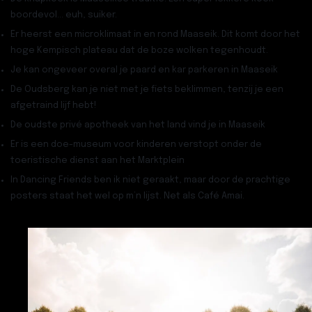
boordevol… euh, suiker.
Er heerst een
microklimaat
in en rond Maaseik. Dit komt door het
hoge Kempisch plateau dat de boze wolken tegenhoudt.
Je kan ongeveer overal je
paard en kar
parkeren in Maaseik
De
Oudsberg
kan je niet met je fiets beklimmen, tenzij je een
afgetraind lijf hebt!
De
oudste privé apotheek
van het land vind je in Maaseik
Er is een
doe-museum
voor kinderen verstopt onder de
toeristische dienst aan het Marktplein
In Dancing Friends ben ik niet geraakt, maar door de prachtige
posters staat het wel op m’n lijst. Net als
Café Amai
.