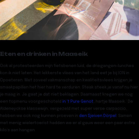
Eten en drinken in Maaseik
Ook al protesteerden mijn fietsbenen luid, de driegangen-lunches
kon ik niet laten. Het lekkerste vlees van het land eet je bij
ION
in
Opoeteren. Met zoveel vakmanschap en kwaliteitsvlees krijgen je
smaakpapillen het hier hard te verduren. Steak steek je vanaf nu hier
je maag in. Je gaat je dat niet beklagen. Daarnaast kregen we nog
een topmenu voorgeschoteld
in
‘t Pure Genot
, hartje Maaseik.’ De
Aldeneyckse klassewijn, vergezeld met super verse carpaccio,
hebben we ook nog kunnen proeven in
den
Sjeiven Dörpel
. Samen
met menig wielertoerist hadden we er al gauw weer een paar extra
kilo’s aan hangen.