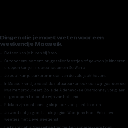
Dingen die je moet weten voor een
weekendje Maaseik
Fietsen kan je huren bij
Maro
Outdoor amusement, vrijgezellenfeestjes of gewoon je kinderen
droppen kan je in recreatiedomein
De Warre
Je boot kan je parkeren in een van de vele
jachthavens
In Maaseik vind je naast de natuurparken ook een
wijngaarden
die
kwaliteit produceert. Zo is de
Aldeneyckse
Chardonnay vorig jaar
uitgeroepen tot beste wijn van het land.
E-bikes
zijn echt handig als je ook veel plant te eten
Je weet dat je goed zit als je gids
Weetjens
heet. Vele lieve
weetjes met Lieve Weetjens!
De
knapkoek
is Maaseikse traditie. Een super lekkere koek