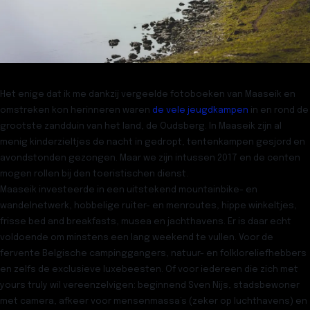
Het enige dat ik me dankzij vergeelde fotoboeken van Maaseik en
omstreken kon herinneren waren
de vele jeugdkampen
in en rond de
grootste zandduin van het land, de
Oudsberg
. In Maaseik zijn al
menig kinderzieltjes de nacht in gedropt, tentenkampen gesjord en
avondstonden gezongen. Maar we zijn intussen 2017 en de centen
mogen rollen bij den toeristischen dienst.
Maaseik investeerde in een
uitstekend mountainbike- en
wandelnetwerk
, hobbelige
ruiter- en menroutes
, hippe
winkeltjes
,
frisse
bed and breakfasts
,
musea
en
jachthavens
. Er is daar echt
voldoende om minstens een lang weekend te vullen. Voor de
fervente Belgische campinggangers, natuur- en folkloreliefhebbers
en zelfs de exclusieve luxebeesten. Of voor iedereen die zich met
yours truly wil vereenzelvigen: beginnend Sven Nijs, stadsbewoner
met camera, afkeer voor mensenmassa’s (zeker op luchthavens) en