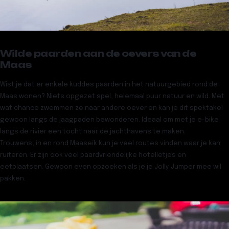
Wilde paarden aan de oevers van de
Maas
Wist je dat er enkele kuddes paarden in het natuurgebied rond de
Maas wonen? Niets opgezet spel, helemaal puur natuur en wild. Met
wat chance zwemmen ze naar andere oever en kan je dit spektakel
gewoon langs de jaagpaden bewonderen. Ideaal om met je e-bike
langs de rivier een tocht naar de jachthavens te maken.
Trouwens, in en rond Maaseik kun je veel routes vinden waar je kan
ruiteren. Er zijn ook veel paardvriendelijke hotelletjes en
eetplaatsen. Gewoon even opzoeken als je je Jolly Jumper mee wil
pakken.