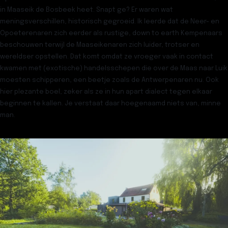
in Maaseik de Bosbeek heet. Snapt ge? Er waren wat
meningsverschillen, historisch gegroeid. Ik leerde dat de Neer- en
Opoeterenaren zich eerder als rustige, down to earth Kempenaars
beschouwen terwijl de Maaseikenaren zich luider, trotser en
wereldser opstellen. Dat komt omdat ze vroeger vaak in contact
kwamen met (exotische) handelsschepen die over de Maas naar Luik
moesten schipperen, een beetje zoals de Antwerpenaren nu. Ook
hier plezante boel, zeker als ze in hun apart dialect tegen elkaar
beginnen te kallen. Je verstaat daar hoegenaamd niets van, minne
man.