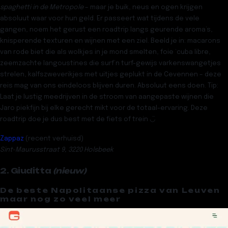
spaghetti in de Metropole
– maar je buik, neus en ogen krijgen
absoluut waar voor hun geld. Er passeert wat tijdens de vele
gangen, noem het gerust een roadtrip langs geurende aroma’s,
knisperende texturen en wijnen met een ziel. Beeld je in: macarons
van rode biet die als wolkjes in je mond smelten, foie ‘cuba libre,
zeemzachte langoustines die surf’n turf-gewijs varkenswangetjes
strelen, kalfszweverikjes met uitjes geplukt in de Cevennen – deze
reis mag van ons eindeloos blijven duren. Absoluut eens doen. Tip:
Laat je lustig meedrijven in de stroom van aangepaste wijnen die
Jaro piekfijn bij elke gerecht mikt voor de totaal-ervaring. Deze
roadtrip doe je dus best met de fiets of trein ◡̈
Zappaz
(recent verhuisd)
Sint-Maurusstraat 9, 3220 Holsbeek
2. Giuditta
(nieuw)
De beste Napolitaanse pizza van Leuven
maar nog zo veel meer