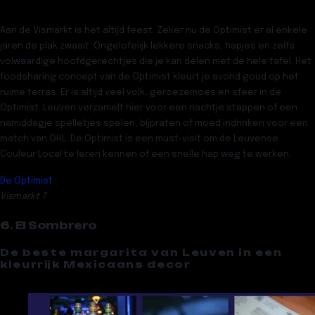
Aan de Vismarkt is het altijd feest. Zeker nu
de Optimist
er al enkele
jaren de plak zwaait. Ongelofelijk lekkere snacks, hapjes en zelfs
volwaardige hoofdgerechtjes die je kan delen met de hele tafel. Het
foodsharing concept van de Optimist kleurt je avond goud op het
ruime terras. Er is altijd veel volk, geroezemoes en sfeer in de
Optimist. Leuven verzamelt hier voor een nachtje stappen of een
namiddagje spelletjes spelen, bijpraten of moed indrinken voor een
match van OHL. De Optimist is een must-visit om de Leuvense
Couleur Local te leren kennen of een snelle hap weg te werken.
De Optimist
Vismarkt 7
6. El Sombrero
De beste margarita van Leuven in een
kleurrijk Mexicaans decor