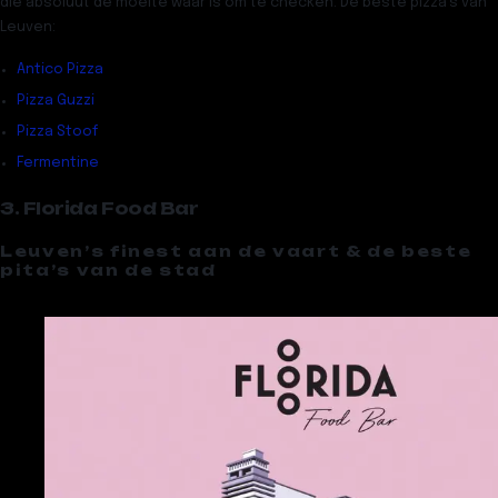
die absoluut de moeite waar is om te checken.
De beste pizza’s van
Leuven
:
Antico Pizza
Pizza Guzzi
Pizza Stoof
Fermentine
3. Florida Food Bar
Leuven’s finest aan de vaart & de beste
pita’s van de stad