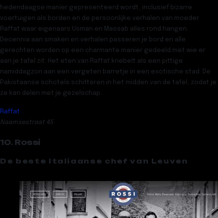
hedendaagse manier gepresenteerd wordt, inclusief bizarre
voertuigen als borden en de persoonlijke verhalen van moeder
Raffat waar eigenaars Usman en Massab alles rond hangen.
Decennia aan smaken en verhalen passeren je bord en alle
gerechten worden op een charmante manier gedeeld met wie er
aan je tafel zit. Het eten van Raffat kriebelt als een pittige
namiddagzon aan een vergeten barretje in een exotische stad. De
Pakistaanse schotels schitteren in het midden van de tafel, zodat je
ze kan delen met je gezelschap.
Raffat
Naamsestraat 45
10. Rossi
De beste Italiaanse chef van Leuven