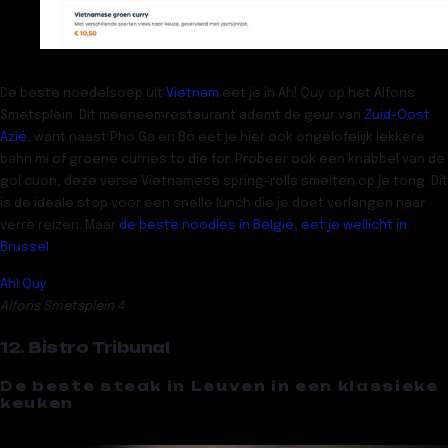
De beste noedelsoep uit
Vietnam
eet je in
Ah! Quy
op het Alfons
Smetsplein. Dit meeneemrestaurant ademt de geur van
Zuid-Oost
Azië
, want naast Pho Ga en Bo eet je hier ook ongelofelijk lekkere
bahn mi of groene curries to die for. Probeer ook een knabbel van de
goi cuon, deze verse Vietnamese spring-rolls smelten op je tong. Dit
is de ideale stop voor een snelle lunch die je doet verlangen naar
verre reizen. Maar
de beste noodles in België, eet je wellicht in
Brussel
.
Ah! Quy
Alfons Smetsplein 4
12. Bistro Tribunal
De beste steak in Leuven in een klassieke
keuken