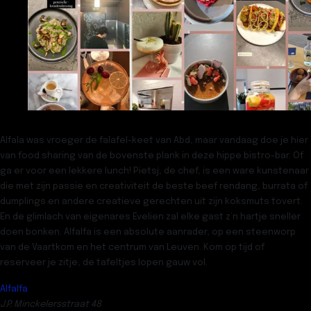
Alfala
was vroeger de falafel-keet van Abd, maar vandaag doe je hier
van food sharing van de bovenste plank in deze hippe bistro-bar. Of
ga er voor een lekkere lunch! Pietsj, de chef, is een ware kunstenaar
die met zijn passie en creativiteit de beste beef rendang, burrata of
dumplings en andere creatieve gerechten uit zijn koksmuts tovert.
En de glimlach van eigenares Evelien zal elke gast z’n hartje sneller
doen bonken. Alfalfa is een absolute aanrader, op een steenworp
van de Vaartkom en het centrum van Leuven. Kom op tijd of
reserveer je zitje, de tafeltjes lopen gauw vol.
Alfalfa
J.P. Minckelersstraat 48