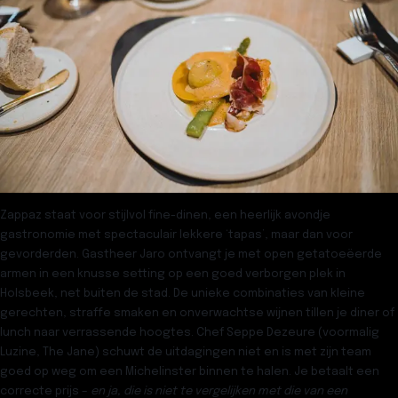
Zappaz staat voor stijlvol fine-dinen, een heerlijk avondje
gastronomie met spectaculair lekkere ‘tapas’, maar dan voor
gevorderden. Gastheer Jaro ontvangt je met open getatoeëerde
armen in een knusse setting op een goed verborgen plek in
Holsbeek, net buiten de stad. De unieke combinaties van kleine
gerechten, straffe smaken en onverwachtse wijnen tillen je diner of
lunch naar verrassende hoogtes. Chef Seppe Dezeure (voormalig
Luzine, The Jane) schuwt de uitdagingen niet en is met zijn team
goed op weg om een Michelinster binnen te halen. Je betaalt een
correcte prijs –
en ja, die is niet te vergelijken met die van een