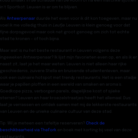
koud smaakt in de schaduw van De Hoorn of na een matchke sjotten
in’t Sportkot. Leuven is er om te blijven.
Als
Antwerpenaar
duurde het even voor ik dit kon toegeven, maar nu
voel ik me volledig thuis in
Leufje
. Leuven is klein genoeg voor dat
fijne dorpsgevoel maar ook net groot genoeg om zich tot echte
stad te kronen – of toch bijna.
Maar wat is nu
het beste restaurant in Leuven
volgens deze
ingeweken Antwerpenaar? Ik lijst mijn favorieten even op, en als ik er
naast zit, laat je het maar weten. Leuven is niet alleen haar rijke
geschiedenis, zuivere Stella en bruisende studentenleven, maar
ook een culinaire hotspot met trendy restaurants. Het is een stadje
waar je papillen ploffen in een wereld van smaken en aroma’s.
Goedkope pizza, verborgen parels, dagelijkse kost of sjieke
sterren? Leuven en haar kroezelstraatjes heeft het allemaal. Dus
laat je verrassen en ontdek samen met mij de lekkerste restaurants
van Leuven en de unieke culinaire cultuur van deze stad.
Tip:
Wil je meteen een tafeltje reserveren?
Check de
beschikbaarheid via TheFork
en boek met korting bij veel van deze
restaurants.