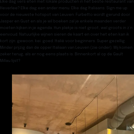
Elke dag vers eten met lokale producten in het beste restaurant van
Heverlee? Elke dag een ander menu. Elke dag Italiaans. Sign me up
voor de nieuwste hotspot van Leuven.
Furbetto
wordt gerund door
Jasper en Gust en als je wil boeken zal je enkele maanden verder
moeten kijken in je agenda. Hun plekje is niet groot, wel groots in z’n
eenvoud. Natuurlijke wijnen sieren de kaart en over het eten kan ik
kort zijn: gewoon. kei. goed. Italië voor beginners. Super gezellig.
Minder prijzig dan de opper Italiaan van Leuven (zie onder). Wij komen
zeker terug, als er nog eens plaats is. Binnenkort al op de Gault
Millau lijst?