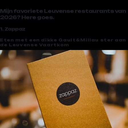
Mijn favoriete Leuvense restaurants van
2026? Here goes.
1. Zappaz
Eten met een dikke Gault&Millau ster aan
de Leuvense Vaartkom