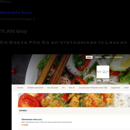
Millau!
Ristorante Rossi
Standonckstraat 2
11. Ah! Quy
De Beste Pho Bo en Vietnamees in Leuven