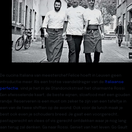
De cucina Italiana van meesterchef Felice hoeft in Leuven geen
introductie meer. Als een trotse vaandeldrager van de
Italiaanse
perfectie
, vind je het in de Standonckstraat het charmante
Rossi
.
Een afwisselende kaart, de beste wijnen, slowfood met een gouden
randje. Reserveren is een must om zeker te zijn van een tafeltje in
een van de twee shiften op de avond. Ook voor de lunch maak je
best ook even je schouders breed. Je gaat een voorgerecht,
pastagerecht en vlees of vis gerecht ontdekken waar je nog lang
aan terug zal denken. Ga naar Rossi. Geniet van het leven. Go Gault