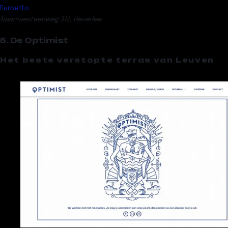
Furbetto
Naamsesteenweg 312, Heverlee
5. De Optimist
Het beste verstopte terras van Leuven