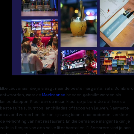
Elke Leuvenaar die je vraagt naar de beste margarita, zal
El Sombrero
antwoorden, waar de
Mexicaanse
hoeden gebruikt worden als
lampenkappen. Kleur aan de muur, kleur op je bord. Je eet hier de
beste fajita’s, burritos, enchilladas of tacos van Leuven. Naarmate
de avond vordert en de zon zijn weg baant naar bedenen, verkleurt
de verlichting van het restaurant. En die befaamde margarita kan je
zelfs in flesjes van een halve liter bestellen. El Sombrero vind je aan