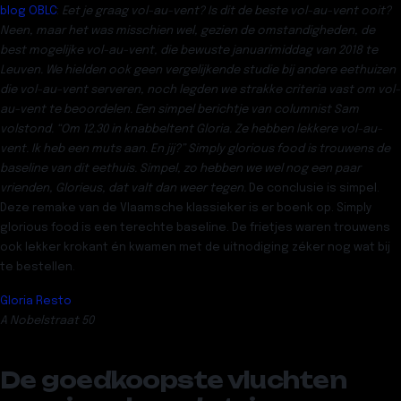
blog OBLC
:
Eet je graag vol-au-vent? Is dit de beste vol-au-vent ooit?
Neen, maar het was misschien wel, gezien de omstandigheden, de
best mogelijke vol-au-vent, die bewuste januarimiddag van 2018 te
Leuven. We hielden ook geen vergelijkende studie bij andere eethuizen
die vol-au-vent serveren, noch legden we strakke criteria vast om vol-
au-vent te beoordelen. Een simpel berichtje van columnist Sam
volstond. “Om 12.30 in knabbeltent Gloria. Ze hebben lekkere vol-au-
vent. Ik heb een muts aan. En jij?” Simply glorious food is trouwens de
baseline van dit eethuis. Simpel, zo hebben we wel nog een paar
vrienden, Glorieus, dat valt dan weer tegen.
De conclusie is simpel.
Deze remake van de Vlaamsche klassieker is er boenk op. Simply
glorious food is een terechte baseline. De frietjes waren trouwens
ook lekker krokant én kwamen met de uitnodiging zéker nog wat bij
te bestellen.
Gloria Resto
A Nobelstraat 50
De goedkoopste vluchten