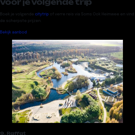
voor je volgende trip
Boek je volgende
citytrip
of verre reis via Soms Ook Heimwee en vind
de scherpste prijzen.
Bekijk aanbod
9. Raffat