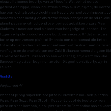
nieuwe Italiaanse broertje van La Filosofia. Wat op het eerste
gezicht een hippe, clean industriële pizzaplek lijkt, blijkt bij de eerste
hap een rechtstreekse vlucht naar Napels. De houtoven knispert, de
bodems blazen luchtig op als trotse Vespa-bandjes en de nduja-olie
glanst gevaarlijk uitnodigend over perfect gebakken pizza’s. Maar
Giudetta is meer dan snelle slices voor hongerige studenten. Hier
liggen verfijnde producten op je bord, van secreto 07 dat smelt als
boter op een zomers plein tot limonata con bicarbonaat die tintelt
tot achter je tanden. Het personeel weet wat ze doen, met de zwier
van Puglia en de snelheid van een Zuid-Italiaanse nonna die geen tijd
te verliezen heeft. Bruisend op een woensdag, altijd warm van vibe.
Baracca mag stilaan beginnen zweten. Dit gaat een blijvertje zijn in
Leuven.
Giuditta
Parijsstraat 44
Waar eet je nog super lekkere pizza in Leuven? In Hal 5 heb je
Antico
Pizza
,
Pizza Guzzi
,
Pizza Stoof
in Kessel-Lo doet de beste delivery
pizza en sinds kort heb je ook pizzakraam De
Fermentine
aan de vaart