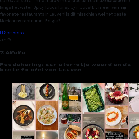
de Leuvense Lei, in het hard van de stad aan de muziekacademie
langs het water. Spicy foods for spicy moods! Dit is een van mijn
favoriete restaurants in Leuven! Is dit misschien wel het beste
Mexicaans restaurant Belgie?
El Sombrero
Lei 25
7. Alfalfa
Foodsharing: een sterretje waard en de
beste falafel van Leuven