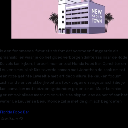
In een fenomenaal futuristisch fort dat voorheen fungeerde als
graansilo, en waar je op het goed verborgen dakterras naar de Rode
Duivels kan kijken, floreert momenteel
Florida Food Bar
. Oprichter en
Leuvens meubilair Dirk toverde samen met Jonathan de zaak om tot
een roze getinte juweeltje met art deco allure. De keuken focust
zich rond vier verrukkelijke pitta’s (ook vegan en vegetarisch) die je
kan aanvullen met seizoensgebonden groentekes. Maar kom hier
gerust ook alleen maar om cocktails te sippen, aan de bar of aan het
water. De Leuvense Beau Monde zal je met de glimlach begroeten.
Florida Food Bar
Vaartkom 43