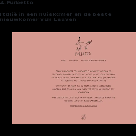
4. Furbetto
Italië in een huiskamer en de beste
nieuwkomer van Leuven