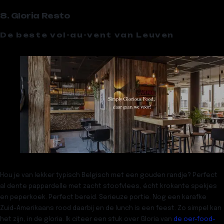
8. Gloria Resto
De beste vol-au-vent van Leuven
Hou je van lekker typisch Belgisch met een gouden randje? Perfect
al dente pappardelle met zacht stoofvlees, écht krokante spekjes
en peperkoek. Perfect bereid. Serieuze portie. Nog een karafke
Zuid-Amerikaans rood daarbij en de lunch is een feest. Zo simpel kan
het zijn, in de gloria. Ik citeer een stuk over
Gloria
van
de oer-food-