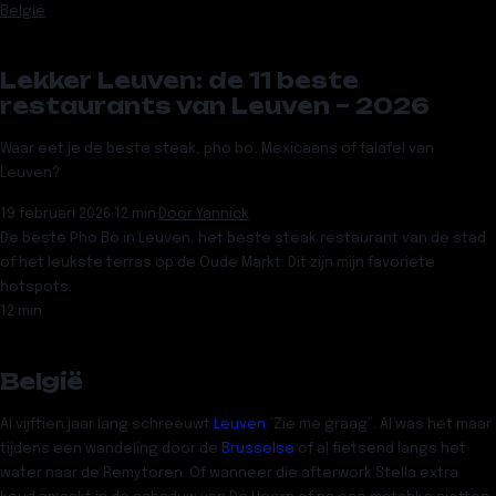
België
Lekker Leuven: de 11 beste
restaurants van Leuven – 2026
Waar eet je de beste steak, pho bo, Mexicaans of falafel van
Leuven?
19 februari 2026
·
12 min
·
Door
Yannick
De beste Pho Bo in Leuven, het beste steak restaurant van de stad
of het leukste terras op de Oude Markt. Dit zijn mijn favoriete
hotspots.
12 min
België
Al vijftien jaar lang schreeuwt
Leuven
“Zie me graag”. Al was het maar
tijdens een wandeling door de
Brusselse
of al fietsend langs het
water naar de Remytoren. Of wanneer die afterwork Stella extra