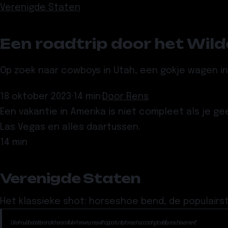
Verenigde Staten
Een roadtrip door het Wil
Op zoek naar cowboys in Utah, een gokje wagen in
18 oktober 2023
·
14 min
·
Door
Rens
Een vakantie in Amerika is niet compleet als je 
Las Vegas en alles daartussen.
14 min
Verenigde Staten
Het klassieke shot: horseshoe bend, de populairs
“Life should be better and richer and fuller for everyone, with opportunity for each according to ability or achievement”.