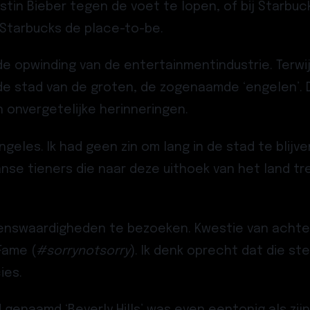
n Bieber tegen de voet te lopen, of bij Starbucks
s Starbucks de place-to-be.
 opwinding van de entertainmentindustrie. Terwij
 de stad van de groten, de zogenaamde ‘engelen’.
 onvergetelijke herinneringen.
 Angeles. Ik had geen zin om lang in de stad te bli
anse tieners die naar deze uithoek van het land 
ienswaardigheden te bezoeken. Kwestie van achter
Fame (
#sorrynotsorry
). Ik denk oprecht dat die st
ies.