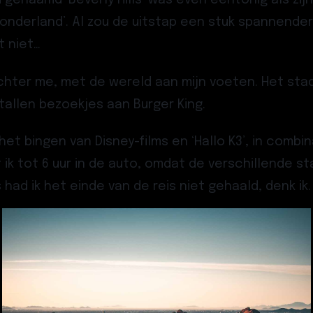
genaamd ‘Beverly Hills’ was even eentonig als zij
 Wonderland’. Al zou de uitstap een stuk spannend
t niet…
g achter me, met de wereld aan mijn voeten. Het s
tallen bezoekjes aan Burger King.
het bingen van Disney-films en ‘Hallo K3’, in combi
 ik tot 6 uur in de auto, omdat de verschillende s
 had ik het einde van de reis niet gehaald, denk ik.