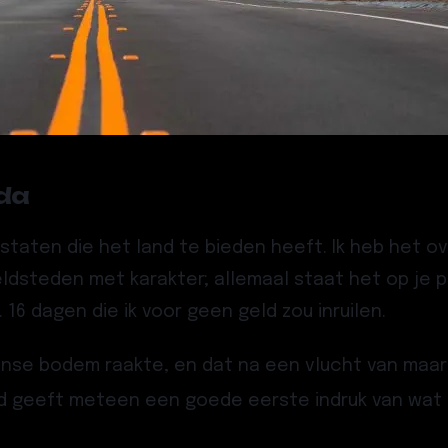
ada
staten die het land te bieden heeft. Ik heb het ov
dsteden met karakter; allemaal staat het op je pl
6 dagen die ik voor geen geld zou inruilen.
nse bodem raakte, en dat na een vlucht van maar l
ld geeft meteen een goede eerste indruk van wat