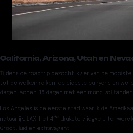
California, Arizona, Utah en Nev
Tijdens de roadtrip bezocht ikvier van de mooiste 
tot de wolken reiken, de diepste canyons en werel
dagen lachen. 16 dagen met een mond vol tanden. 1
Los Angeles is de eerste stad waar ik de Amerikaa
de
natuurlijk. LAX, het 4
drukste vliegveld ter were
Groot, luid en extravagant.