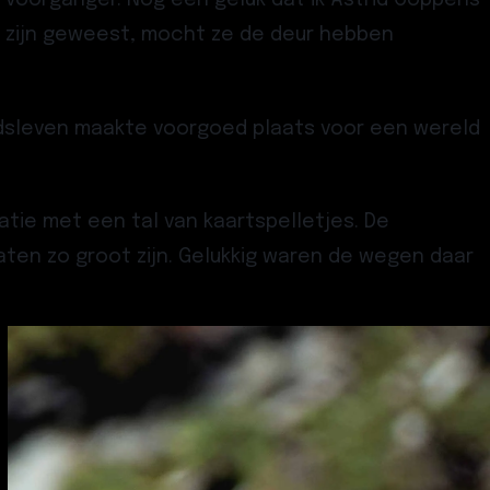
n voorganger. Nog een geluk dat ik Astrid Coppens
er zijn geweest, mocht ze de deur hebben
tadsleven maakte voorgoed plaats voor een wereld
natie met een tal van kaartspelletjes. De
taten zo groot zijn. Gelukkig waren de wegen daar