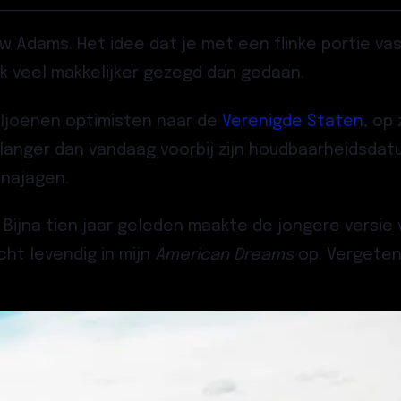
 Adams. Het idee dat je met een flinke portie va
eek veel makkelijker gezegd dan gedaan.
 miljoenen optimisten naar de
Verenigde Staten
, op
 langer dan vandaag voorbij zijn houdbaarheidsda
 najagen.
t. Bijna tien jaar geleden maakte de jongere versi
ht levendig in mijn
American Dreams
op. Vergeten 