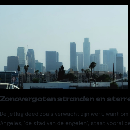
Zonovergoten stranden en sterr
De jetlag deed zoals verwacht zijn werk, want om 
Angeles, ‘de stad van de engelen’, staat vooral bek