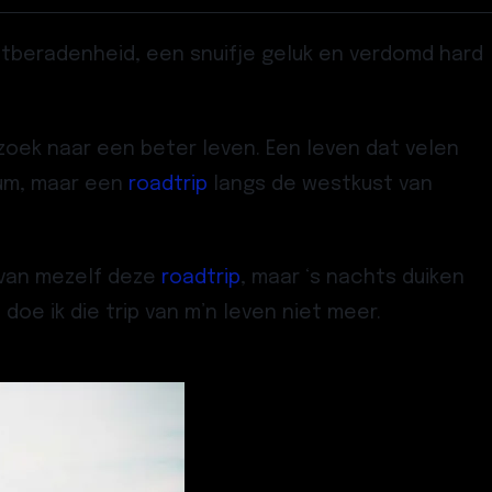
stberadenheid, een snuifje geluk en verdomd hard
 zoek naar een beter leven. Een leven dat velen
tum, maar een
roadtrip
langs de westkust van
e van mezelf deze
roadtrip
, maar ‘s nachts duiken
doe ik die trip van m’n leven niet meer.