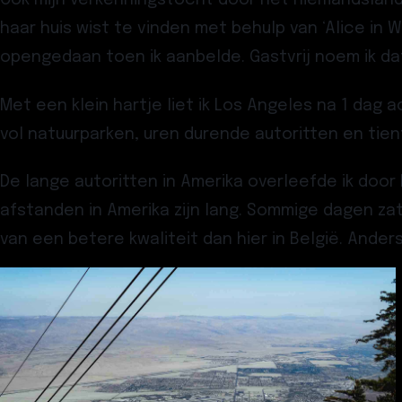
Ook mijn verkenningstocht door het niemandsland 
haar huis wist te vinden met behulp van ‘Alice in
opengedaan toen ik aanbelde. Gastvrij noem ik da
Met een klein hartje liet ik Los Angeles na 1 da
vol natuurparken, uren durende autoritten en tien
De lange autoritten in Amerika overleefde ik door 
afstanden in Amerika zijn lang. Sommige dagen zat
van een betere kwaliteit dan hier in België. Anders