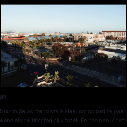
en
5 uur in de ochtend sta ik klaar om op pad te gaan
end als de filmstad bij uitstek. En dan heb ik het n