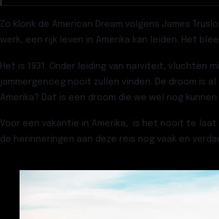
Zo klonk de American Dream volgens James Truslow
werk, een rijk leven in Amerika kan leiden. Het bl
Het is 1931. Onder leiding van naïviteit, vluchten
jammergenoeg nooit zullen vinden. De droom is al
Amerika? Dat is een droom die we wel nog kunnen
Voor een vakantie in Amerika, is het nooit te laa
de herinneringen aan deze reis nog vaak en verdac