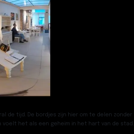
l de tijd. De bordjes zijn hier om te delen zonder
ch voelt het als een geheim in het hart van de stad.