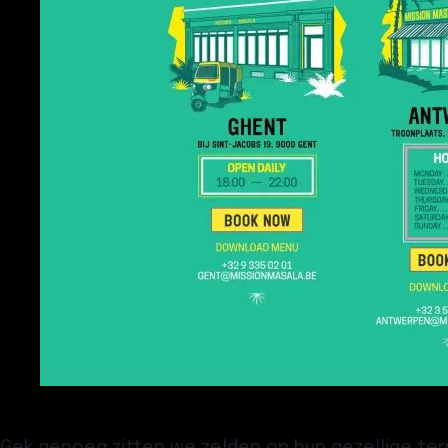
Gek genoeg zitten we zelden op hun gezellige terr