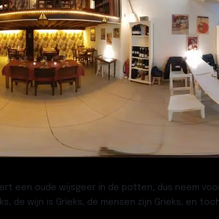
ert een oude wijsgeer in de potten, dus neem voora
ks, de wijn is Grieks, de mensen zijn Grieks, en to