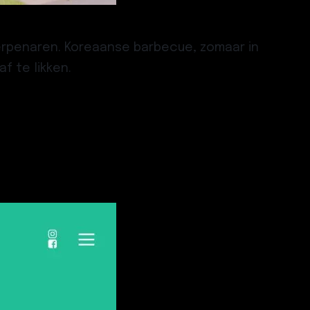
werpenaren. Koreaanse barbecue, zomaar in
f te likken.