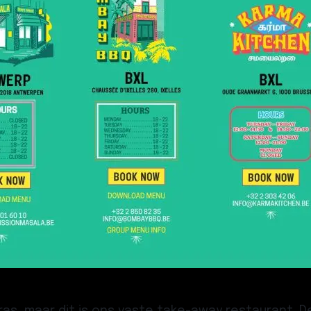
as, maar dit is ons vaste take-away restaurant. D