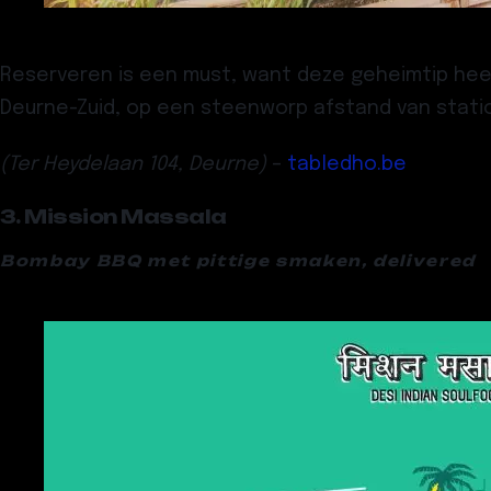
Reserveren is een must, want deze geheimtip heef
Deurne-Zuid, op een steenworp afstand van statio
(Ter Heydelaan 104, Deurne)
–
tabledho.be
3. Mission Massala
Bombay BBQ met pittige smaken, delivered