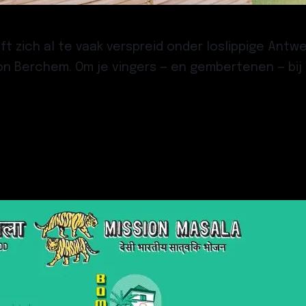
t zich al te vaak verspreid onder loslippige Ant
n Berchem. Om je vingers — en gembertenen — bij a