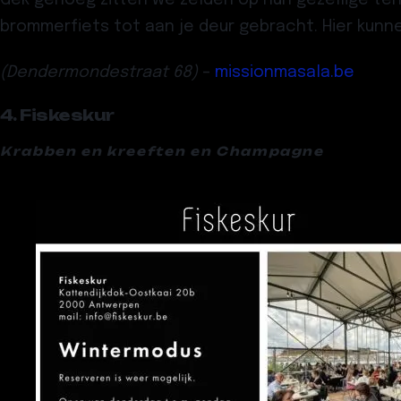
brommerfiets tot aan je deur gebracht. Hier kunn
(Dendermondestraat 68)
–
missionmasala.be
4. Fiskeskur
Krabben en kreeften en Champagne