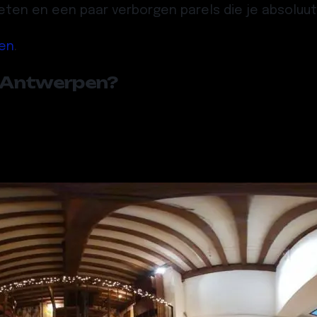
vorieten en een paar verborgen parels die je absolu
pen
.
n Antwerpen?