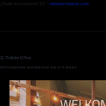
(Oude Koornmarkt 61)
–
mimisantwerp.com
2. Table D’ho
Koreaanse barbecue op z’n best