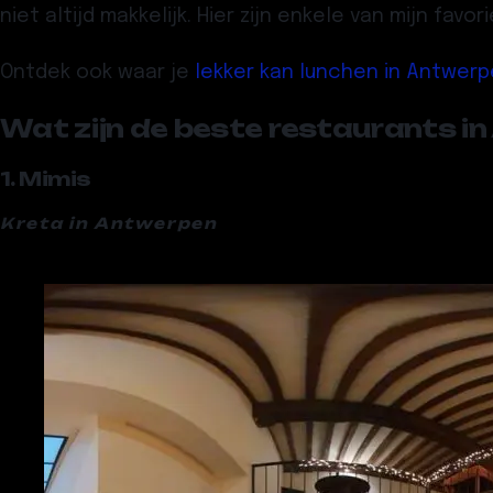
niet altijd makkelijk. Hier zijn enkele van mijn fa
Ontdek ook waar je
lekker kan lunchen in Antwer
Wat zijn de beste restaurants i
1. Mimis
Kreta in Antwerpen