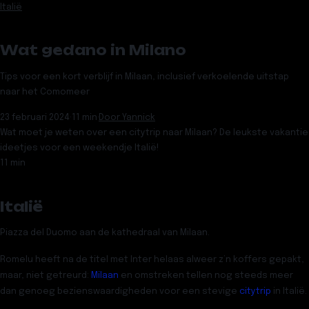
Italië
Wat gedano in Milano
Tips voor een kort verblijf in Milaan, inclusief verkoelende uitstap
naar het Comomeer
23 februari 2024
·
11 min
·
Door
Yannick
Wat moet je weten over een citytrip naar Milaan? De leukste vakantie
ideetjes voor een weekendje Italië!
11 min
Italië
Piazza del Duomo aan de kathedraal van Milaan.
Romelu heeft na de titel met Inter helaas alweer z’n koffers gepakt,
maar, niet getreurd:
Milaan
en omstreken tellen nog steeds meer
dan genoeg bezienswaardigheden voor een stevige
citytrip
in Italië.