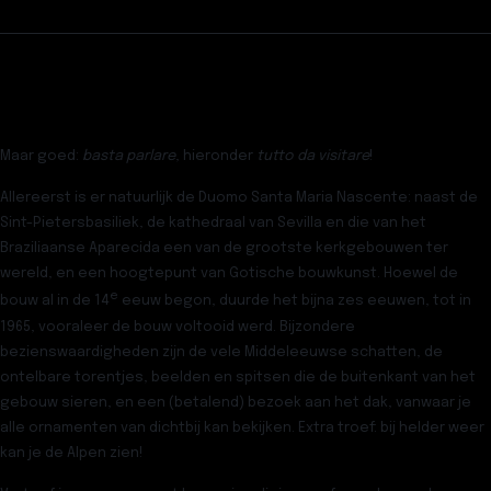
Maar goed:
basta parlare
, hieronder
tutto da visitare
!
Allereerst is er natuurlijk de
Duomo Santa Maria Nascente
: naast de
Sint-Pietersbasiliek, de kathedraal van Sevilla en die van het
Braziliaanse Aparecida een van de grootste kerkgebouwen ter
wereld, en een hoogtepunt van Gotische bouwkunst. Hoewel de
e
bouw al in de 14
eeuw begon, duurde het bijna zes eeuwen, tot in
1965, vooraleer de bouw voltooid werd. Bijzondere
bezienswaardigheden zijn de vele Middeleeuwse schatten, de
ontelbare torentjes, beelden en spitsen die de buitenkant van het
gebouw sieren, en een (betalend) bezoek aan het dak, vanwaar je
alle ornamenten van dichtbij kan bekijken. Extra troef: bij helder weer
kan je de Alpen zien!