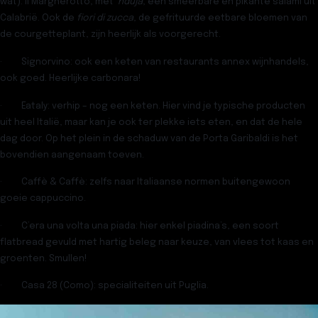
wat): il Margherotto, met
‘nduja
, een smeerbare en pikante salami uit
Calabrië. Ook de
fiori di zucca
, de gefrituurde eetbare bloemen van
de courgetteplant, zijn heerlijk als voorgerecht.
·
Signorvino:
ook een keten van restaurants annex wijnhandels,
ook goed. Heerlijke carbonara!
·
Eataly:
verhip – nog een keten. Hier vind je typische producten
uit heel Italië, maar kan je ook ter plekke iets eten, en dat de hele
dag door. Op het plein in de schaduw van de Porta Garibaldi is het
bovendien aangenaam toeven.
·
Caffè & Caffè:
zelfs naar Italiaanse normen buitengewoon
goeie cappuccino.
·
C’era una volta una piada:
hier enkel piadina’s, een soort
flatbread gevuld met hartig beleg naar keuze, van vlees tot kaas en
groenten. Smullen!
·
Casa 28
(Como): specialiteiten uit Puglia.