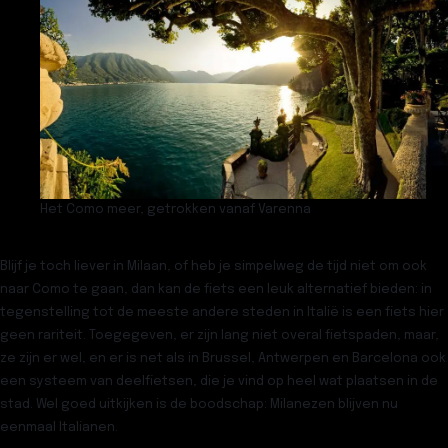
Het Como meer, getrokken vanaf Varenna
Blijf je toch liever in Milaan, of heb je simpelweg de tijd niet om ook
naar Como te gaan, dan kan de fiets een leuk alternatief bieden: in
tegenstelling tot de meeste andere steden in Italië is een fiets hier
geen rariteit. Toegegeven, er zijn lang niet overal fietspaden, maar,
ze zijn er wel, en er is net als in Brussel, Antwerpen en Barcelona ook
een systeem van
deelfietsen
, die je vind op heel wat plaatsen in de
stad. Wel goed uitkijken is de boodschap: Milanezen blijven nu
eenmaal Italianen.