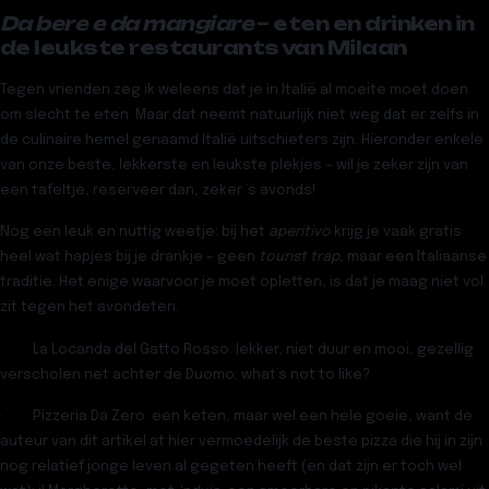
Da bere e da mangiare
– eten en drinken in
de leukste restaurants van Milaan
Tegen vrienden zeg ik weleens dat je in Italië al moeite moet doen
om slecht te eten. Maar dat neemt natuurlijk niet weg dat er zelfs in
de culinaire hemel genaamd Italië uitschieters zijn. Hieronder enkele
van onze beste, lekkerste en leukste plekjes – wil je zeker zijn van
een tafeltje, reserveer dan, zeker ’s avonds!
Nog een leuk en nuttig weetje: bij het
aperitivo
krijg je vaak gratis
heel wat hapjes bij je drankje – geen
tourist trap
, maar een Italiaanse
traditie. Het enige waarvoor je moet opletten, is dat je maag niet vol
zit tegen het avondeten.
·
La Locanda del Gatto Rosso
: lekker, niet duur en mooi, gezellig
verscholen net achter de Duomo: what’s not to like?
·
Pizzeria Da Zero:
een keten, maar wel een hele goeie, want de
auteur van dit artikel at hier vermoedelijk de beste pizza die hij in zijn
nog relatief jonge leven al gegeten heeft (en dat zijn er toch wel