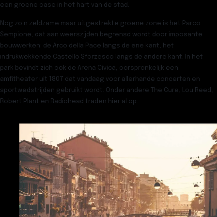
een groene oase in het hart van de stad.
Nog zo’n zeldzame maar uitgestrekte groene zone is het
Parco
Sempione
, dat aan weerszijden begrensd wordt door imposante
bouwwerken: de
Arco della Pace
langs de ene kant, het
indrukwekkende
Castello Sforzesco
langs de andere kant. In het
park bevindt zich ook de
Arena Civica
, oorspronkelijk een
amfitheater uit 1807 dat vandaag voor allerhande concerten en
sportwedstrijden gebruikt wordt. Onder andere The Cure, Lou Reed,
Robert Plant en Radiohead traden hier al op.