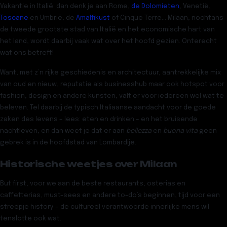
Vakantie in Italië: dan denk je aan Rome,
de Dolomieten
, Venetië,
Toscane
en Umbrië, de
Amalfikust
of Cinque Terre… Milaan, nochtans
de tweede
grootste stad van Italië en het economische hart van
het land, wordt daarbij vaak wat over het hoofd gezien. Onterecht
wat ons betreft!
Want, met z’n rijke geschiedenis en architectuur, aantrekkelijke mix
van oud en nieuw, reputatie als businesshub maar ook hotspot voor
fashion, design en andere kunsten, valt er voor iedereen wel wat te
beleven. Tel daarbij de typisch Italiaanse aandacht voor de goede
zaken des levens – lees: eten en drinken – en het bruisende
nachtleven, en dan weet je dat er aan
bellezza
en
buona vita
geen
gebrek is in de hoofdstad van Lombardije.
Historische weetjes over Milaan
But first, voor we aan de beste restaurants, osterias en
caffetterias, must-sees en andere to-do’s beginnen, tijd voor een
streepje history – de cultureel verantwoorde innerlijke mens wil
tenslotte ook wat.