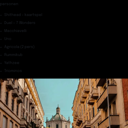
personen
Shithead – kaartspel
Duel – 7 Wonders
Macchiavelli
Uno
Agricola (2 pers)
Rummikub
Yathzee
Triominos