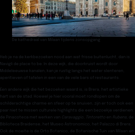
De kathedraal van Milaan tijdens zonsopgang
Heb je na de kerkbezoeken nood aan wat frisse buitenlucht, dan is
Navigli
de place to be. In deze wijk, die doorkruist wordt door
Middeleeuwse kanalen, kan je rustig langs het water slenteren,
aperitieven of tafelen in een van de vele bars of restaurants.
Een andere wijk die het bezoeken waard is, is
Brera
, het artistieke
hart van de stad. Hoewel je hier vooral moet rondlopen om de
schilderachtige charme en sfeer op te snuiven, zijn er toch ook een
paar niet te missen culturele highlights die een bezoekje verdienen:
de
Pinacoteca
met werken van
Caravaggio
,
Tintoretto
en
Rubens
, de
Biblioteca Braidense
, het
Museo Astronomico
, het
Palazzo di Brera…
Ook de moeite is de
Orto Botanico
, de Botanische Tuin van Milaan en