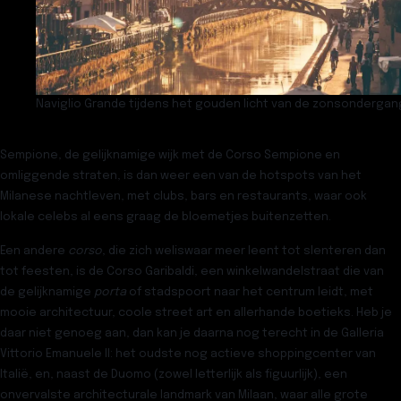
Naviglio Grande tijdens het gouden licht van de zonsondergan
Sempione
, de gelijknamige wijk met de Corso Sempione en
omliggende straten, is dan weer een van de hotspots van het
Milanese nachtleven, met clubs, bars en restaurants, waar ook
lokale celebs al eens graag de bloemetjes buitenzetten.
Een andere
corso
, die zich weliswaar meer leent tot slenteren dan
tot feesten, is de
Corso Garibaldi
, een winkelwandelstraat die van
de gelijknamige
porta
of stadspoort naar het centrum leidt, met
mooie architectuur, coole street art en allerhande boetieks. Heb je
daar niet genoeg aan, dan kan je daarna nog terecht in de
Galleria
Vittorio Emanuele II:
het oudste nog actieve shoppingcenter van
Italië, en, naast de Duomo (zowel letterlijk als figuurlijk), een
onvervalste architecturale landmark van Milaan, waar alle grote