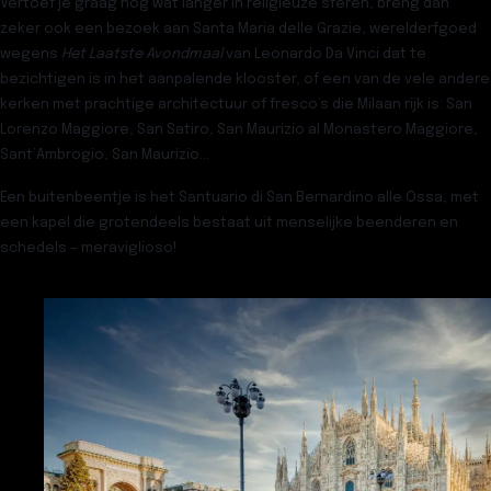
Vertoef je graag nog wat langer in religieuze sferen, breng dan
zeker ook een bezoek aan
Santa Maria delle Grazie
, werelderfgoed
wegens
Het Laatste Avondmaal
van
Leonardo Da Vinci
dat te
bezichtigen is in het aanpalende klooster, of een van de vele andere
kerken met prachtige architectuur of fresco’s die Milaan rijk is:
San
Lorenzo Maggiore
,
San Satiro
,
San Maurizio al Monastero Maggiore
,
Sant’Ambrogio
,
San Maurizio
…
Een buitenbeentje is het
Santuario di San Bernardino alle Ossa
, met
een kapel die grotendeels bestaat uit menselijke beenderen en
schedels – meraviglioso!