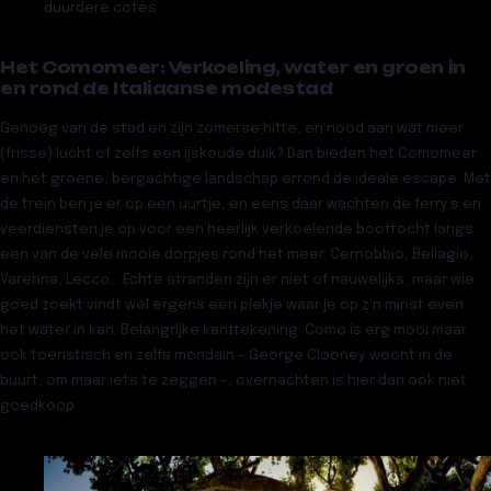
duurdere cotés.
Het Comomeer: Verkoeling, water en groen in
en rond de Italiaanse modestad
Genoeg van de stad en zijn zomerse hitte, en nood aan wat meer
(frisse) lucht of zelfs een ijskoude duik? Dan bieden het
Comomeer
en het groene, bergachtige landschap errond de ideale escape. Met
de trein ben je er op een uurtje, en eens daar wachten de ferry’s en
veerdiensten je op voor een heerlijk verkoelende boottocht langs
een van de vele mooie dorpjes rond het meer:
Cernobbio
,
Bellagio
,
Varenna
,
Lecco
… Echte stranden zijn er niet of nauwelijks, maar wie
goed zoekt vindt wel ergens een plekje waar je op z’n minst even
het water in kan. Belangrijke kanttekening: Como is erg mooi maar
ook toeristisch en zelfs mondain – George Clooney woont in de
buurt, om maar iets te zeggen –, overnachten is hier dan ook niet
goedkoop.