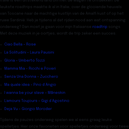
Italie is een uitstekend land om met de wagen te ontdekken. De
leukste roadtrips maakte ik al in Italie, over de glooiende heuvels
van Toscane naar de machtige kustlijn van de Amalfi kust of op het
ruwe Sardinië. Heb je tijdens al dat rijden nood aan wat ontspanning
onderweg? Dan moet je gaan voor mijn Italiaanse
roadtrip
songs.
Met deze muziek in je oortjes, wordt de trip zeker een succes.
Ciao Bella – Rose
La Solitudini – Laura Pausini
Gloria – Umberto Tozzi
Mamma Mia – Ricchi e Poveri
Senza Una Donna – Zucchero
Ma quale idea – Pino d’Angio
I wanna be your slave – Måneskin
L’amours Toujours – Gigi d’Agostino
Deja Vu – Giorgio Moroder
Tijdens de pauzes onderweg spelen we al eens graag leuke
spelletjes. Hier onze favorieten voor spelletjes onderweg voor twee