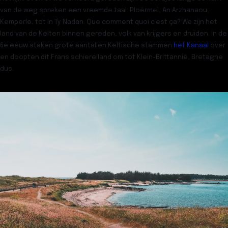
van de weg spreken een vreemde taal: Ploërmel, An Arzhanaou,
Kemperle, tot in Ty Nadan. Que comment quoi c’est ça? We zijn
het
land van de Kelten
binnen gereden, volk van krijgers en druïden. In de
6e eeuw staken grote aantallen Keltische stammen
het Kanaal
over
en doopten dit Frans schiereiland om tot Klein-Brittannië,
Bretagne
dus.