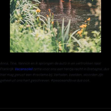
Anna, Tine, Yannick en ik sprongen de auto in en vertrokken naar
Frankrijk.
Vacansoleil
zette voor ons een tentje recht in Bretagne, dus
hier mag gerust een #reclame bij. Verhalen, beelden, woorden zijn
geheel uit ons hart geschreven. #peaceandlove dus ook.