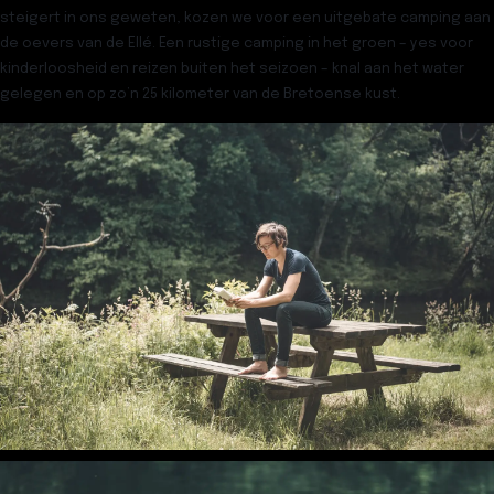
steigert in ons geweten, kozen we voor een uitgebate camping aan
de oevers van de Ellé. Een rustige camping in het groen – yes voor
kinderloosheid en reizen buiten het seizoen – knal aan het water
gelegen en op zo’n 25 kilometer van de Bretoense kust.