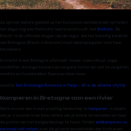
Ze zijn het laatste gebied op het Europese vasteland dat op heden
ten dage nog
een Keltische taal
levend houdt, het
Bretons
. ‘Be
Breizh!’ is de officiële slogan van de regio, die het krachtig karakter
van Bretagne (Breizh in Bretons) moet weerspiegelen voor haar
bezoekers.
En kracht is wat Bretagne uitstraalt:
rauwe, ruwe natuur
, ruige
rotskliffen, bonkige bunkers en vergane forten en niet te vergeten,
menhirs en hunebedden! Daarover later meer.
Leestip:
Een Dromerige Romance in Parijs – dit is de ultieme citytrip
Kamperen in Bretagne aan een rivier
Niets mooier dan
in een prachtig landschap te
kamperen
, in plaats
van je ‘s avonds in de Ikea-zetels van je Airbnb te nestelen en naar
de poster van het berglandschap te turen. Omdat
wildkamperen nu
eenmaal niet netjes
is en de groene moraalridder dan toch even