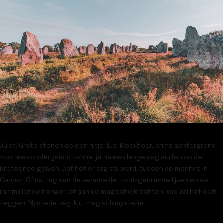
Juist. Grote stenen op een rijtje dus. Mooi hoor, prima achtergrond
voor een ondergaand zonnetje na een lange dag surfen op de
Bretoense golven. Dat het er erg stil werd, tussen de menhirs in
Carnac. Of dat lag aan de vermoeide, zout-geurende lijven en de
rammelende honger, of aan de magische krachten, wie zal het ooit
zeggen. Mysterie zeg ik u, magisch mysterie.