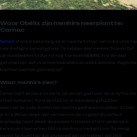
Waar Obélix zijn menhirs neerplantte:
Carnac
Yannick
stond al wekenlang op en neer te hotsen van zodra onze trip
naar Bretagne bevestigd was. Ze hebben daar
menhirs
! Dolmen! Dat
zijn
hunebedden
! En dus tot nog toe weet NIEMAND hoe die daar
gekomen zijn, wat ze ermee bedoelden en welke duistere, magische
krachten hiermee gemoeid zijn!
Waar menhirs zien?
Carnac
blijkt de place-to-be te zijn als het gaat over deze mythische
steen-formaties. Rond de stad zijn er meerdere gehuchten
waarover de oude druïden hun menhirs gedrapeerd hebben. Zo heb
je in
Le Menec
lange rijen van menhirs die zo goed als perfect
evenwijdig naast elkaar de eeuwen trotseren of iets verderop in
Kerlescan
staan er een 540-tal menhirs in vierkantvorm. De menig
menhir-fan komt hier dus uitgebreid aan zijn trekken, wel
2600