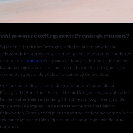
Wil je een roadtrip naar Frankrijk maken?
Wij reden in 1 trek naar Bretagne, enkel en alleen omwille van
tijdsgebrek. Kregen we nog meer congé van onzen baas, hadden we
er zeker een
road trip
van gemaakt. Heerlijk rijden
langs de kust van
Normandië
bijvoorbeeld, om naar de cliffs van Dover te gaan kijken
en ons een gestrande soldaat te wanen op Omaha Beach.
Ook leuk om te doen, net op de grens tussen Normandië en
Bretagne:
Le Mont Saint-Michel.
Dit klein rotsig eilandje staat vol met
kerken, kathedralen en ander gothisch leuks. Nog meer bijzonder
zijn de sterke getijden die de bereikbaarheid van het eiland
beïnvloeden. Soms wandel je er zo naartoe, andere momenten is het
zwemmen geblazen (als je dan even de aangelegde wandelbrug
negeert).