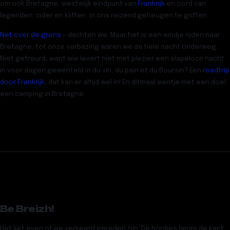
om ook Bretagne, westelijk eindpunt van
Frankrijk
en oord van
legenden, cider en kliffen, in ons reizend geheugen te griffen.
Net over de grens
– dachten we. Maar het is een eindje rijden naar
Bretagne, tot onze verbazing waren we de hele nacht onderweg.
Niet getreurd, want wie levert niet met plezier een slapeloze nacht
in voor dagen gewenteld in du vin, du pain et du Boursin? Een
roadtrip
door Frankrijk
, dat kan er altijd wel in! En ditmaal eentje met een doel:
een camping in Bretagne.
Be Breizh!
Het lijkt even of we verkeerd gereden zijn. De bordjes langs de kant