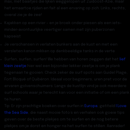
max, met baaitjes die lijken weggelopen uit Zuidoost-Azië, maar
het ernaartoe rijden en fait al een ervaring op zich. Links, rechts,
overal zie je de zee!
Kajakken op een rivier
– en je broek onder piesen als een iets-
minder-avontuurlijke veertiger samen met zijn puberzonen
kapseist
Je verschansen in verlaten bunkers aan de kust en met een
versleten kanon mikken op denkbeeldige tanks in de verte
Surfen, surfen, surfen!
We hebben van horen zeggen dat het
lief
klein zeetje
hier wel een bijzonder lekker zeetje is om je plank
tegenaan te gooien. Check zeker de surf spots aan Guidel Plage,
Fort Bloqué of Quibéron. Ideaal voor beginners, uren pret voor de
ervaren golvenschuimers. Langs de kustlijn vind je ook meerdere
surf schools waar je terecht kan voor een initiatie of om een plank
te huren.
Tip:
Er zijn prachtige boeken over surfen in
Europa
, getiteld
I Love
the Sea Side
, die naast mooie foto’s en verhalen ook goeie tips
geven over de beste plekjes om te surfen en de nog betere
plekjes om je dorst en honger na het surfen te stillen. Aanrader!