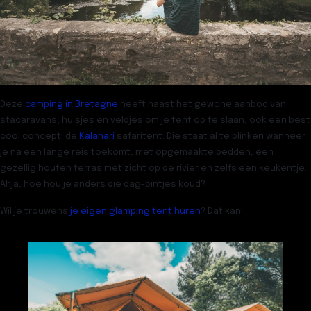
Deze
camping in Bretagne
heeft naast het gewone aanbod van
stacaravans, huisjes en veldjes om je tent op te slaan, ook een best
cool concept: de
Kalahari
safaritent
. Die staat al te blinken wanneer
je na een lange reis toekomt, met opgemaakte bedden, een
gezellig houten terras met zicht op de rivier en zelfs een keukentje.
Ahja, hoe hou je anders die dag-pintjes koud?
Wil je trouwens
je eigen glamping tent huren
? Dat kan!