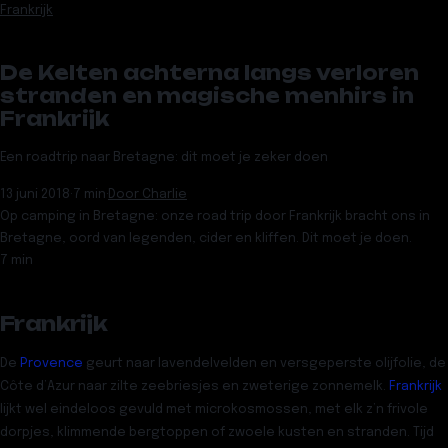
Frankrijk
De Kelten achterna langs verloren
stranden en magische menhirs in
Frankrijk
Een roadtrip naar Bretagne: dit moet je zeker doen
13 juni 2018
·
7 min
·
Door
Charlie
Op camping in Bretagne: onze road trip door Frankrijk bracht ons in
Bretagne, oord van legenden, cider en kliffen. Dit moet je doen.
7 min
Frankrijk
De
Provence
geurt naar lavendelvelden en versgeperste olijfolie, de
Côte d’Azur naar zilte zeebriesjes en zweterige zonnemelk.
Frankrijk
lijkt wel eindeloos gevuld met microkosmossen, met elk z’n frivole
dorpjes, klimmende bergtoppen of zwoele kusten en stranden. Tijd