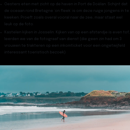
Oesters eten met zicht op de haven in
Port de Doëlan
. Schijnt dat
de oceaan rond Bretagne ‘on fleek’ is om deze ruige jongens in te
kweken. Proeft zoals overal vooral naar de zee, maar staat wel
leuk op de foto.
Kastelen kijken
in Josselin. Kijken van op een afstandje is even tof,
leerden we van de fotograaf van dienst (die geen zin had om 3
vrouwen te trakteren op een inkomticket voor een ongetwijfeld
interessant toeristisch bezoek)