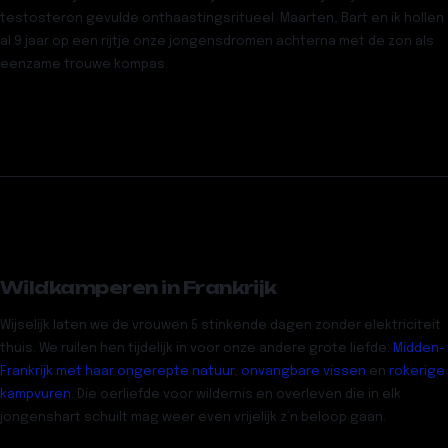
testosteron gevulde onthaastingsritueel. Maarten, Bart en ik hollen
al 9 jaar op een rijtje onze jongensdromen achterna met de zon als
eenzame trouwe kompas.
Wildkamperen in Frankrijk
Wijselijk laten we de vrouwen 5 stinkende dagen zonder elektriciteit
thuis. We ruilen hen tijdelijk in voor onze andere grote liefde:
Midden-
Frankrijk met haar ongerepte natuur
,
onvangbare vissen
en
rokerige
kampvuren
. Die oerliefde voor wildernis en overleven die in elk
jongenshart schuilt mag weer even vrijelijk z’n beloop gaan.