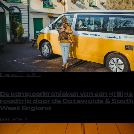
Kamperen
16 jun. 2023
De kampeerkronieken van een grillige
roadtrip door de Cotswolds & South
West England
Lees verder