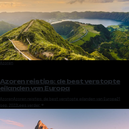
Azoren
Azoren reistips: de best verstopte
eilanden van Europa
Azoren
Azoren reistips: de best verstopte eilanden van Europa
21
sep. 2022
Lees verder