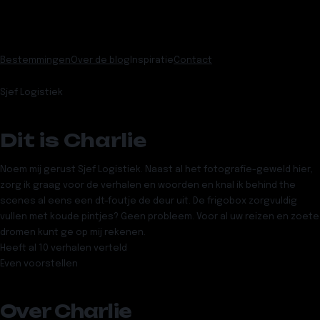
Bestemmingen
Over de blog
Inspiratie
Contact
Sjef Logistiek
Dit is
Charlie
Noem mij gerust Sjef Logistiek. Naast al het fotografie-geweld hier,
zorg ik graag voor de verhalen en woorden en knal ik behind the
scenes al eens een dt-foutje de deur uit. De frigobox zorgvuldig
vullen met koude pintjes? Geen probleem. Voor al uw reizen en zoete
dromen kunt ge op mij rekenen.
Heeft al
10 verhalen verteld
Even voorstellen
Over
Charlie