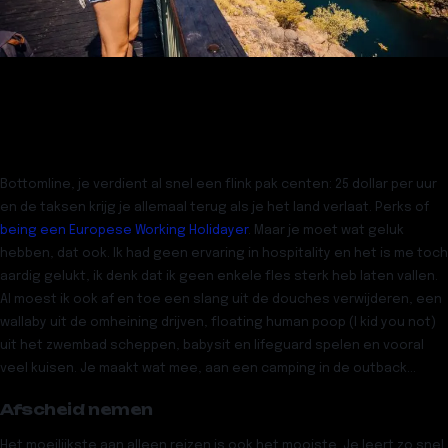
Bottomline, je verdient al snel een flink pak centen: 25 dollar per uur
en de taksen krijg je allemaal terug als je het land verlaat. Perks of
being een Europese Working Holidayer
. Maar je moet wat geluk
hebben, dat ook. Ik had geen ervaring in hospitality en het is me toch
aardig gelukt, ik denk dat ik geen enkele fles sterk heb laten vallen.
Al moest ik ook af en toe een slang uit de douches verwijderen, een
wallaby uit de omheining drijven, floating human poop (I kid you not)
uit het zwembad scheppen, babysit en lifeguard spelen en vooral
veel kuisen. Je maakt wat mee, aan een camping in de outback…
Afscheid nemen
Het moeilijkste aan alleen reizen is ook het mooiste. Je leert zo snel