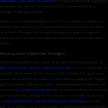
afgelegen, ruwe staat van Australië
. Terugkijkend naar de afgelopen
6 maanden die, die als een Australische Roadtrain vanuit Alice
Springs voorbij geraasd zijn.
Goed, enkele constateringen om jou over de streep te trekken om
dit allemaal ook te doen. Dit was tenslotte toch het doel van deze
blog, nee? (Alhoewel het oorspronkelijke doel gewoon mama en
papa voorzien van wat fotootjes was, maar dat hoeven jullie niet te
weten.)
Money Don’t Matter Tonight
Reizen in Australië is duur, zeker nu de euro het zo slecht doet. En
Nieuw Zeeland is naar het schijnt nog duurder
en ik ben (nog) niet ‘s
werelds rijkste mens. Als het dus echt een probleem is, ga er maar
van uit dat je werk moet zoeken. En dat heeft mij welgeteld 3 dagen
gekost om een toffe job te vinden, in een fantastisch National Park
in Katherine.
Nimiluk National Park
aan de Katherine River. Dit leek me
een fantastische setting om een carrière in hospitality te starten,
en
mijn job als barman aan het zwembad van de camping
was een
feit. Je hoort het overal, maar je leert ongelofelijke mensen kennen