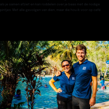
als je samen afziet en kan roddelen over je baas met de nodige
pintjes. Met alle gevolgen van dien, maar die hou ik voor op café.