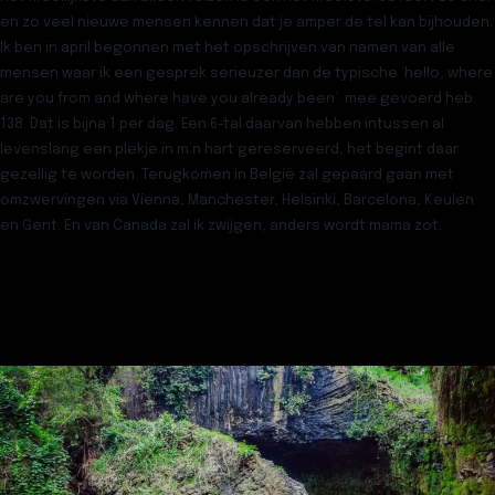
en zo veel nieuwe mensen kennen dat je amper de tel kan bijhouden.
Ik ben in april begonnen met het opschrijven van namen van alle
mensen waar ik een gesprek serieuzer dan de typische ‘hello, where
are you from and where have you already been’ mee gevoerd heb.
138. Dat is bijna 1 per dag. Een 6-tal daarvan hebben intussen al
levenslang een plekje in m’n hart gereserveerd, het begint daar
gezellig te worden. Terugkomen in België zal gepaard gaan met
omzwervingen via Vienna, Manchester, Helsinki, Barcelona, Keulen
en Gent. En van Canada zal ik zwijgen, anders wordt mama zot.