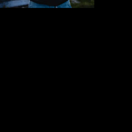
Meer over
Europa
Albanië Nomads: een week roadtrippen door Albanië
Verrassend Vaud | Morges aan het meer
Brno: Czech it out
Prins(es) voor een prikje in Tsjechië
Verrassend leuke stedentrips binnen Europa