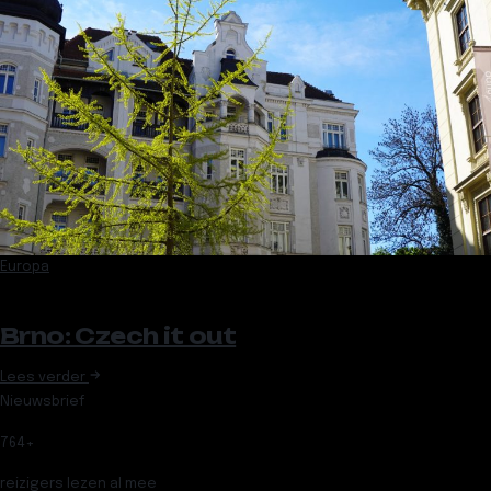
Europa
Brno: Czech it out
Lees verder
Nieuwsbrief
764
+
reizigers lezen al mee