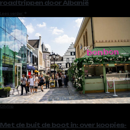
roadtrippen door Albanië
Lees verder
Citytrip
Met de buit de boot in: over koopjes-