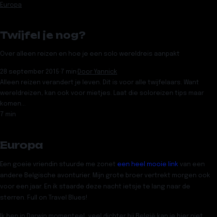
Europa
Twijfel je nog?
Over alleen reizen en hoe je een solo wereldreis aanpakt
28 september 2015
·
7 min
·
Door
Yannick
Alleen reizen verandert je leven. Dit is voor alle twijfelaars. Want
wereldreizen, kan ook voor mietjes. Laat die soloreizen tips maar
komen…
7 min
Europa
Een goeie vriendin stuurde me zonet
een heel mooie link
van een
andere Belgische avonturier. Mijn grote broer vertrekt morgen ook
voor een jaar. En ik staarde deze nacht ietsje te lang naar de
sterren. Full on Travel Blues!
Ik ben in Darwin momenteel, veel dichter bij België kan je hier niet