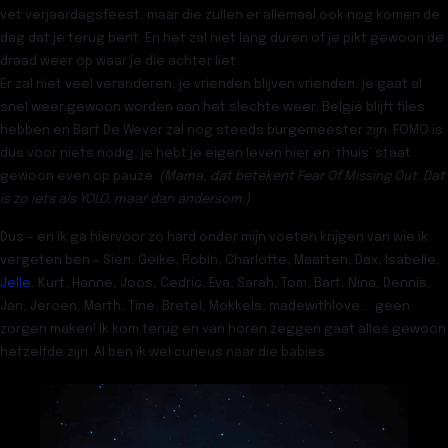
vet verjaardagsfeest, maar die zullen er allemaal ook nog komen de
dag dat je terug bent. En het zal niet lang duren of je pikt gewoon de
draad weer op waar je die achter liet.
Er zal niet veel veranderen, je vrienden blijven vrienden, je gaat al
snel weer gewoon worden aan het slechte weer, België blijft files
hebben en Bart De Wever zal nog steeds burgemeester zijn. FOMO is
dus voor niets nodig, je hebt je eigen leven hier en ‘thuis’ staat
gewoon even op pauze.
(Mama, dat betekent Fear Of Missing Out. Dat
is zo iets als YOLO, maar dan andersom.)
Dus – en ik ga hiervoor zo hard onder mijn voeten krijgen van wie ik
vergeten ben – Sien, Geike, Robin, Charlotte, Maarten, Dax, Isabelle,
Jelle
, Kurt, Hanne, Joos, Cedric, Eva, Sarah, Tom, Bart, Nina, Dennis,
Jan, Jeroen, Marth, Tine, Bretel, Mokkels, madewithlove… geen
zorgen maken! Ik kom terug en van horen zeggen gaat alles gewoon
hetzelfde zijn. Al ben ik wel curieus naar die babies.