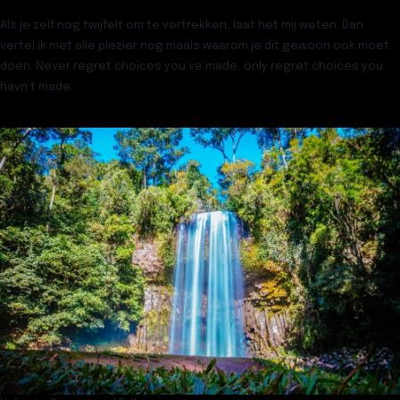
Als je zelf nog twijfelt om te vertrekken, laat het mij weten. Dan
vertel ik met alle plezier nog maals waarom je dit gewoon ook moet
doen.
Never regret choices you’ve made, only regret choices you
havn’t made.