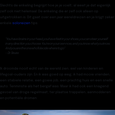
Slechts de enkeling begrijpt hoe je je voelt, al weet je dat eigenlijk
zelf ook niet helemaal. De enkeling die er zelf ook alleen op
uitgetrokken is. Dit gaat over een jaar wereldreizen en je krijgt zeker
enkele
soloreizen
tips.
“You have brains in your head, you have feet in your shoes, you can steer yourself
in any direction you choose. You’re on your own now, and you know what you know.
And you are the one who’ll decide where to go”
— Dr. Seuss
Ik droomde nooit echt van de wereld zien, wel van kinderen en
lifegoal-ouders zijn. En ik was goed op weg; ik had mooie vrienden,
een stabiele relatie, een goeie job, een prachtig huis en een snelle
auto. Tenminste als het bergaf was. Maar ik had ook een knagend
gevoel van droge regelmaat, ter plaatse trappelen, aanmodderen
en potentiële dromen.