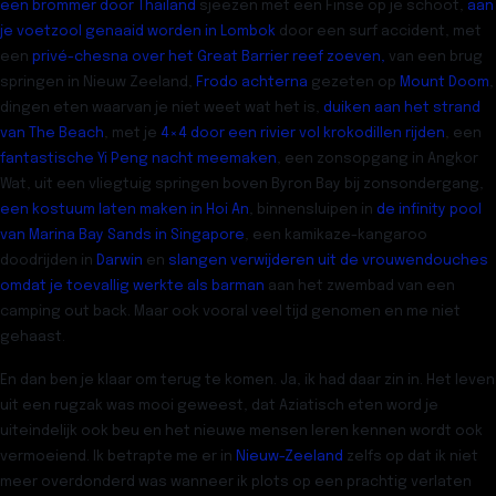
een brommer door Thailand
sjeezen met een Finse op je schoot,
aan
je voetzool genaaid worden in Lombok
door een surf accident, met
een
privé-chesna over het Great Barrier reef zoeven,
van een brug
springen in Nieuw Zeeland,
Frodo achterna
gezeten op
Mount Doom
,
dingen eten waarvan je niet weet wat het is,
duiken aan het strand
van The Beach
, met je
4×4 door een rivier vol krokodillen rijden
, een
fantastische Yi Peng nacht meemaken
, een zonsopgang in Angkor
Wat, uit een vliegtuig springen boven Byron Bay bij zonsondergang,
een kostuum laten maken in Hoi An
, binnensluipen in
de infinity pool
van Marina Bay Sands in Singapore
, een kamikaze-kangaroo
doodrijden in
Darwin
en
slangen verwijderen uit de vrouwendouches
omdat je toevallig werkte als barman
aan het zwembad van een
camping out back. Maar ook vooral veel tijd genomen en me niet
gehaast.
En dan ben je klaar om terug te komen. Ja, ik had daar zin in. Het leven
uit een rugzak was mooi geweest, dat Aziatisch eten word je
uiteindelijk ook beu en het nieuwe mensen leren kennen wordt ook
vermoeiend. Ik betrapte me er in
Nieuw-Zeeland
zelfs op dat ik niet
meer overdonderd was wanneer ik plots op een prachtig verlaten