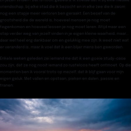
En jezelf vinden? Dat is nooit gebeurd. Ik voelde dat ik bij elke nieuwe
vriendschap, bij elke stad die ik bezocht en in elke zee die ik zwom
nog een stapje meer verloren ben geraakt. Een besef van de
grootsheid die de wereld is, hoeveel mensen je nog moet
tegenkomen en hoeveel lessen je nog moet leren. Altijd maar een
stap verder weg van jezelf vinden in je eigen kleine waarheid, maar…
daar wel heel erg dankbaar om en gelukkig mee zijn. Ik weet niet wat
er veranderd is, maar ik voel dat ik een blijer mens ben geworden.
Enkele weken geleden zei iemand me dat ik een goeie study-case
zou zijn; dat ze nog nooit iemand zo rusteloos heeft ontmoet. Op die
momenten ben ik vooral trots op mezelf, dat ik blijf gaan voor mijn
eigen geluk. Met vallen en opstaan, pieken en dalen, passie en
tranen.