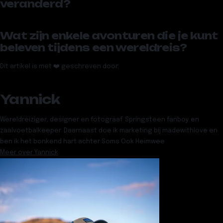
veranderd?
Wat zijn enkele avonturen die je kunt
beleven tijdens een wereldreis?
Dit artikel is met ❤️ geschreven door:
Yannick
Wereldreiziger, designer en fotograaf. Springsteen fanboy en
zaalvoetbalkeeper. Daarnaast doe ik marketing bij madewithlove en
ben ik het bonkend hart achter Soms Ook Heimwee
Meer over
Yannick