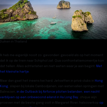
Duiken in Thailand
Ik heb me eigenlijk nooit zo ‘gevonden’ gevoeld als op het moment
dat ik op de trein naar Schiphol zat. Qua confrontatiemomentje kon
dat tellen. Alles achterlaten en niet weten waar je aan begint.
Met
het kleinste hartje
.
Maar dan gaat het ineens kei hard. Jetsetten in privé clubs in
Hong
Kong
, slapen bij lokale Cambodjanen, van watervallen springen met
Balinezen,
in de Outback bij Airforce piloten belanden
,
een nacht
verblijven op een onbewoond eiland in Ha Long Bay
, chique wijn
proeven met de beste gang ooit in Margaret River, halsoverkop
op