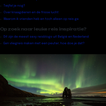
Twijfel je nog?
Over knaagdieren en de frisse lucht
Waarom ik vrienden heb en toch alleen op reis ga
Op zoek naar leuke reis inspiratie?
Dit zijn de meest sexy reisblogs uit België en Nederland
Een vliegreis maken met een peuter, hoe doe je dat?