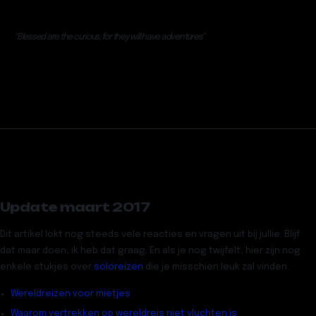
“Blessed are the curious, for they will have adventures”
Update maart 2017
Dit artikel lokt nog steeds vele reacties en vragen uit bij jullie. Blijf
dat maar doen, ik heb dat graag. En als je nog twijfelt, hier zijn nog
enkele stukjes over
soloreizen
die je misschien leuk zal vinden.
Wereldreizen voor mietjes
Waarom vertrekken op wereldreis niet vluchten is