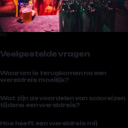
FAQ
Veelgestelde vragen
Waarom is terugkomen na een
wereldreis moeilijk?
Wat zijn de voordelen van soloreizen
tijdens een wereldreis?
Hoe heeft een wereldreis mij