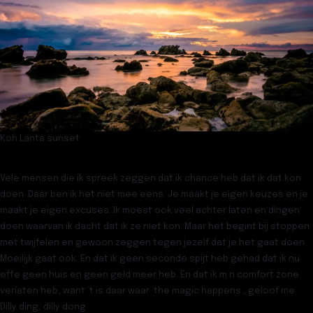
Koh Lanta sunset
Vele mensen die ik spreek zeggen dat ik chance heb dat ik dat kon
doen. Daar ben ik het niet mee eens. Je maakt je eigen keuzes en je
maakt je eigen excuses. Ik moest ook veel achter laten en dingen
doen waarvan ik dacht dat ik ze niet kon. Maar het begint bij stoppen
met twijfelen en gewoon zeggen tegen jezelf dat je het gaat doen.
Moeilijk gaat ook. En dat ik geen seconde spijt heb gehad dat ik nu
effe geen huis en geen geld meer heb. En dat ik m’n comfort zone
verlaten heb, want ‘t is daar waar ‘the magic happens’, geloof me.
Dilly ding, dilly dong.