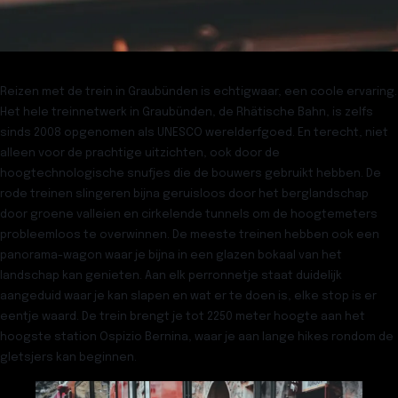
Reizen met de trein in Graubünden
is echtigwaar, een coole ervaring.
Het hele treinnetwerk in Graubünden, de Rhätische Bahn, is zelfs
sinds 2008 opgenomen als UNESCO werelderfgoed. En terecht, niet
alleen voor de prachtige uitzichten, ook door de
hoogtechnologische snufjes die de bouwers gebruikt hebben. De
rode treinen slingeren bijna geruisloos door het berglandschap
door groene valleien en cirkelende tunnels om de hoogtemeters
probleemloos te overwinnen. De meeste treinen hebben ook een
panorama-wagon waar je bijna in een glazen bokaal van het
landschap kan genieten. Aan elk perronnetje staat duidelijk
aangeduid waar je kan slapen en wat er te doen is, elke stop is er
eentje waard. De trein brengt je tot 2250 meter hoogte aan het
hoogste station Ospizio Bernina, waar je aan lange hikes rondom de
gletsjers kan beginnen.