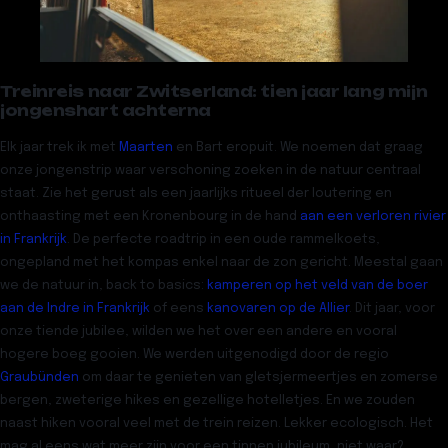
Treinreis naar Zwitserland: tien jaar lang mijn
jongenshart achterna
Elk jaar trek ik met
Maarten
en Bart eropuit. We noemen dat graag
onze jongenstrip waar verschoning zoeken in de natuur centraal
staat. Zie het gerust als een jaarlijks ritueel der loutering en
onthaasting met een Kronenbourg in de hand
aan een verloren rivier
in Frankrijk
. De perfecte roadtrip in een oude rammelkoets,
ongepland met het kompas enkel naar de zon gericht. Meestal gaan
we de natuur in, back to basics:
kamperen op het veld van de boer
aan de Indre in Frankrijk
of eens
kanovaren op de Allier
. Dit jaar, voor
onze tiende jubilee, wilden we het over een andere en vooral
hogere boeg gooien. We werden uitgenodigd door de regio
Graubünden
om daar te genieten van gletsjermeertjes en zomerse
bergen, zweterige hikes en gezellige hotelletjes. En we zouden
naast hiken vooral veel met de trein reizen. Lekker ecologisch. Het
mag al eens wat meer zijn voor een tinnen jubileum, niet waar?