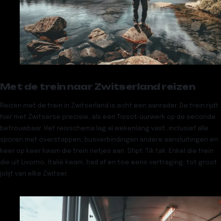
Met de trein naar Zwitserland reizen
Reizen met de trein in Zwitserland is echt een aanrader. De trein rijdt
hier met Zwitserse precisie, als een Tissot-uurwerk op de seconde
betrouwbaar. Het reisschema lag al wekenlang vast, inclusief alle
sporen met overstappen, busverbindingen andere aansluitingen en
keer op keer kwam die trein netjes aan. Stipt. Tik tak. Enkel die trein
die uit Livorno, Italië kwam, had af en toe eens vertraging, tot groot
jolijt van elke Zwitser.