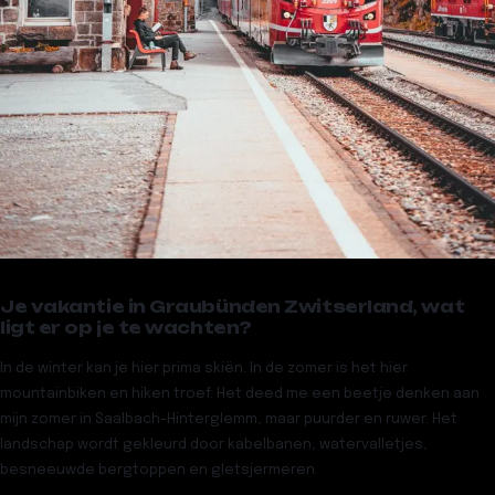
Je vakantie in Graubünden Zwitserland, wat
ligt er op je te wachten?
In de winter kan je hier prima skiën. In de zomer is het hier
mountainbiken en hiken troef. Het deed me een beetje denken aan
mijn zomer in Saalbach-Hinterglemm, maar puurder en ruwer. Het
landschap wordt gekleurd door kabelbanen, watervalletjes,
besneeuwde bergtoppen en gletsjermeren.