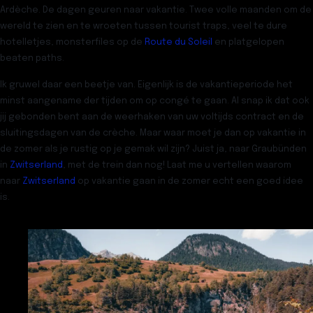
Ardèche. De dagen geuren naar vakantie. Twee volle maanden om de
wereld te zien en te wroeten tussen tourist traps, veel te dure
hotelletjes, monsterfiles op de
Route du Soleil
en platgelopen
beaten paths.
Ik gruwel daar een beetje van. Eigenlijk is de vakantieperiode het
minst aangename der tijden om op congé te gaan. Al snap ik dat ook
jij gebonden bent aan de weerhaken van uw voltijds contract en de
sluitingsdagen van de crèche. Maar waar moet je dan op vakantie in
de zomer als je rustig op je gemak wil zijn? Juist ja, naar
Graubünden
in
Zwitserland
,
met de trein
dan nog! Laat me u vertellen waarom
naar
Zwitserland
op vakantie gaan in de zomer
echt een goed idee
is.