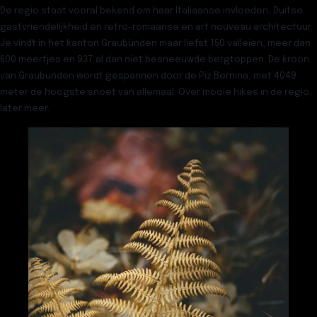
De regio staat vooral bekend om haar Italiaanse invloeden, Duitse
gastvriendelijkheid en retro-romaanse en art nouveau architectuur.
Je vindt in het kanton Graubünden maar liefst 150 valleien, meer dan
600 meertjes en 937 al dan niet besneeuwde bergtoppen. De kroon
van Graubunden wordt gespannen door de Piz Bernina, met 4049
meter de hoogste snoet van allemaal. Over mooie hikes in de regio,
later meer.