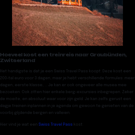
Hoeveel kost een treinreis naar Graubünden,
Zwitserland
Het handigste is dat je een Swiss Travel Pass koopt. Deze kost een
200-tal euro voor 3 dagen, maar je hebt verschillende formules: meer
dagen, eerste klasse, … Je kan er ook ongeveer alle musea mee
bezoeken. Ook zitten hier enkele berg-excursies inbegrepen. Zeker
de moeite, en absoluut waar voor zijn geld. Je kan zelfs gerust een
dagje treinen inplannen in je agenda om gewoon te genieten van de
voorbij glijdende bergen en valleien.
Hier vind je wat een
Swiss Travel Pass
kost.