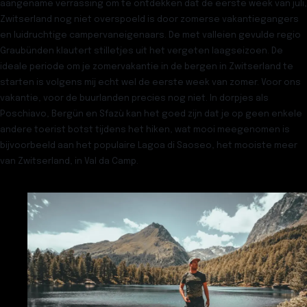
aangename verrassing om te ontdekken dat
de eerste week van juli,
Zwitserland
nog niet overspoeld is door zomerse vakantiegangers
en luidruchtige campervaneigenaars. De met valleien gevulde regio
Graubünden klautert stilletjes uit het vergeten laagseizoen. De
ideale periode om je zomervakantie in de bergen in Zwitserland te
starten is volgens mij echt wel de eerste week van zomer. Voor ons
vakantie, voor de buurlanden precies nog niet. In dorpjes als
Poschiavo
,
Bergün
en
Sfazù
kan het goed zijn dat je op geen enkele
andere toerist botst tijdens het hiken, wat mooi meegenomen is
bijvoorbeeld aan het populaire Lagoa di Saoseo, het mooiste meer
van Zwitserland, in Val da Camp.