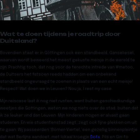
Wat te doen tijdens je roadtrip door
Duitsland?
Bovendien staat er in Göttingen ook een standbeeld, Ganseliesel,
waarvan wordt beweerd het meest gekuste meisje in de wereld te
zijn. Prachtig toch, dat nog voor de terechte intrede van #metoo,
de Duitsers het fatsoen reeds hadden om een onbekend
standbeeld ongevraagd te zoenen in plaats van een echt meisje!
Respect! Wat doen we in Leuven? Nou ja, I rest my case.
Mijn reiscase laat ik nog niet rusten, want buiten geschiedkundige
weetjes die Göttingen, weten we nog niets over de stad, buiten dat
ik ze leuker vind dan Leuven. Mijn kinderen mogen er alvast gaan
studeren. En wie studentenstad zegt, zegt ook
fijne plekken om uit
te gaan
. Wij passeerden “
Börner-Viertel
,”een gezellig binnenpleintje
dat wat Berlijns aandoet, met lokaal kroegje
Dots
. Pils en Gin-to