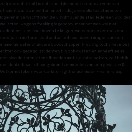
zelfreferentialiteit) is dat luiheid de meest creatieve vorm van
efficiëntie is. Zo mochten er tot in de jaren stillekes studenten
logeren in de wachttoren die uitkijkt over de stad. Iedereen wou daar
wel zitten, wegens freaking legendary, maar het was wel niet
evident om alles naar boven te krijgen, waardoor de entree voor
feestjes in de toren bestond uit het naar boven dragen van een
emmertje water of andere boodschappen. Prachtig toch? Het moet
echter ook gezegd: studenten zijn ook dwazen en er heeft eens
een pipo de toren laten afbranden met zijn zatte botten, zelf heb ik
een donkerbruin tot aangebrand vermoeden van een geval van Dr-
Oetker-insteken-voor-de-late-night-snack-maar-ik-val-in-slaap.