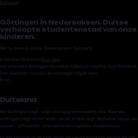
Duitsland
Göttingen in Nedersaksen, Duitse
verhoopte studentenstad van onze
kinderen.
Wat te doen in Goslar, Nedersaksen, Duitsland
8 oktober 2019
·
8 min
·
Door
Sam
Het charmate Göttingen bezoeken tijdens je roadtrip door Duitsland.
Sam deed het voor jou, de nostalgie volgde hem.
8 min
Duitsland
Wie Göttingen zegt, zegt voorlopig vermoedelijk niks. Maar wie
Göttingen zegt na het lezen van dit artikel zegt “de Duitse versie van
Leuven,” efficiënter, charmanter en origineler studentikoos.
En dat allemaal uit de naar gerst geurende mond van iemand die zijn