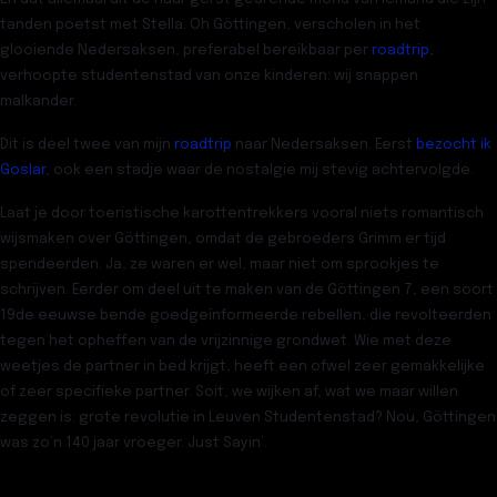
tanden poetst met Stella. Oh Göttingen, verscholen in het
glooiende Nedersaksen, preferabel bereikbaar per
roadtrip
,
verhoopte studentenstad van onze kinderen: wij snappen
malkander.
Dit is deel twee van
mijn
roadtrip
naar Nedersaksen
. Eerst
bezocht ik
Goslar
, ook een stadje waar de nostalgie mij stevig achtervolgde.
Laat je door toeristische karottentrekkers vooral niets romantisch
wijsmaken over Göttingen, omdat de
gebroeders Grimm
er tijd
spendeerden. Ja, ze waren er wel, maar niet om sprookjes te
schrijven. Eerder om deel uit te maken van de Göttingen 7, een soort
19de eeuwse bende goedgeïnformeerde rebellen, die revolteerden
tegen het opheffen van de vrijzinnige grondwet. Wie met deze
weetjes de partner in bed krijgt, heeft een ofwel zeer gemakkelijke
of zeer specifieke partner. Soit, we wijken af, wat we maar willen
zeggen is: grote revolutie in Leuven Studentenstad? Nou, Göttingen
was zo’n 140 jaar vroeger. Just Sayin’.