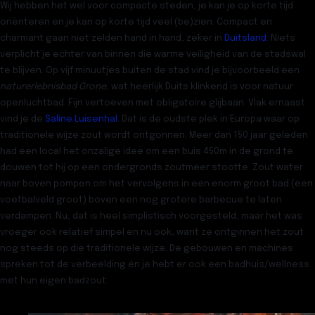
Wij hebben het wel voor compacte steden, je kan je op korte tijd
oriënteren en je kan op korte tijd veel (be)zien. Compact en
charmant gaan niet zelden hand in hand, zeker in
Duitsland
. Niets
verplicht je echter van binnen die warme veiligheid van de stadswal
te blijven. Op vijf minuutjes buiten de stad vind je bijvoorbeeld een
naturerlebnisbad Grone
, wat heerlijk Duits klinkend is voor
natuur
openluchtbad
. Fijn vertoeven met obligatoire glijbaan. Vlak ernaast
vind je de
Saline Luisenhal
. Dat is de oudste plek in Europa waar op
traditionele wijze zout wordt ontgonnen. Meer dan 150 jaar geleden
had een local het onzalige idee om een buis 450m in de grond te
douwen tot hij op een ondergronds zoutmeer stootte. Zout water
naar boven pompen om het vervolgens in een enorm groot bad (een
voetbalveld groot) boven een nog grotere barbecue te laten
verdampen. Nu, dat is heel simplistisch voorgesteld, maar het was
vroeger ook relatief simpel en nu ook, want ze ontginnen het zout
nog steeds op die traditionele wijze. De gebouwen en machines
spreken tot de verbeelding én je hebt er ook een badhuis/wellness
met hun eigen badzout.