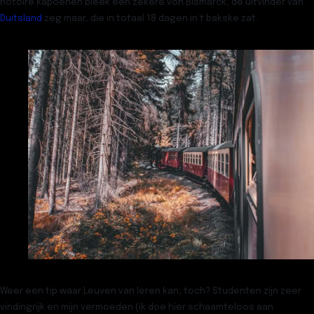
notoire kapoenen bleek een zekere von Bismarck, de uitvinder van
Duitsland
zeg maar,
die in totaal 18 dagen in’t bakske zat.
Weer een tip waar Leuven van leren kan, toch? Studenten zijn zeer
vindingrijk en mijn vermoeden (ik doe hier schaamteloos aan