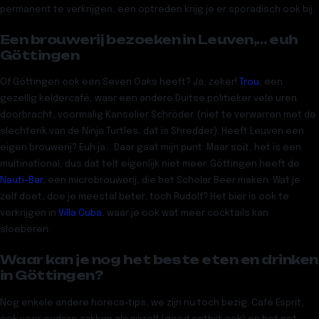
permanent te verkrijgen, een optreden krijg je er sporadisch ook bij.
Een brouwerij bezoeken in Leuven,… euh
Göttingen
Of
Göttingen
ook een
Seven Oaks
heeft? Ja, zeker!
Trou
, een
gezellig keldercafé, waar een andere Duitse politieker vele uren
doorbracht, voormalig Kanselier Schröder. (niet te verwarren met de
slechterik van de Ninja Turtles, dat is Shredder). Heeft Leuven een
eigen brouwerij? Euh ja… Daar gaat mijn punt. Maar soit, het is een
multinational, dus dat telt eigenlijk niet meer. Göttingen heeft de
Nauti-Bar
, een microbrouwerij, die het Scholar Beer maken. Wat je
zelf doet, doe je meestal beter, toch Rudolf? Het bier is ook te
verkrijgen in
Villa Cuba
, waar je ook wat meer cocktails kan
sloeberen.
Waar kan je nog het beste eten en drinken
in Göttingen?
Nog
enkele andere horeca-tips,
we zijn nu toch bezig:
Café Esprit
,