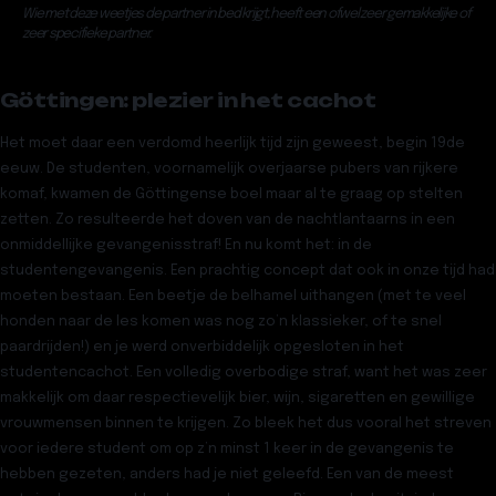
Wie met deze weetjes de partner in bed krijgt, heeft een ofwel zeer gemakkelijke of
zeer specifieke partner.
Göttingen: plezier in het cachot
Het moet daar een verdomd heerlijk tijd zijn geweest, begin 19de
eeuw. De studenten, voornamelijk overjaarse pubers van rijkere
komaf, kwamen de Göttingense boel maar al te graag op stelten
zetten. Zo resulteerde het doven van de nachtlantaarns in een
onmiddellijke gevangenisstraf! En nu komt het: in de
studentengevangenis. Een prachtig concept dat ook in onze tijd had
moeten bestaan. Een beetje de belhamel uithangen (met te veel
honden naar de les komen was nog zo’n klassieker, of te snel
paardrijden!) en je werd onverbiddelijk opgesloten in het
studentencachot. Een volledig overbodige straf, want het was zeer
makkelijk om daar respectievelijk bier, wijn, sigaretten en gewillige
vrouwmensen binnen te krijgen. Zo bleek het dus vooral het streven
voor iedere student om op z’n minst 1 keer in de gevangenis te
hebben gezeten, anders had je niet geleefd.
Een van de meest