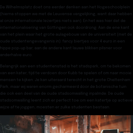
De
Wilhelmsplatz
doet ons eerder denken aan het Hogeschoolplein
(hierna stoppen we met de Leuvense vergelijking, want daar hebben
al onze internationale lezertjes niets aan). En het was hier dat de
internationalisering van Göttingen ook doordrong. Aan de ene kant
van het plein waar het grote aulagebouw van de universiteit (met de
oude studentengevangenis in): fancy biertjes voor 4 euro in een
hippe pop-up bar, aan de andere kant lauwe blikken pilsner voor
anderhalve euro.
Belangrijk aan een studentenstad is het
stadspark
, om te bekomen
van een kater, tijd te verdoen door Kubb te spelen of om naar mooie
mensen te kijken. Je kan uiteraard terecht in het grote
Cheltenham
Park
, maar wij waren enorm gecharmeerd door
de botanische tuin
die ook een deel van de oude stadsomwalling inpalmde. De oude
stadsomwalling leent zich er perfect toe om een katertje op actieve
wijze af te joggen, moesten er zulke studenten bestaan.