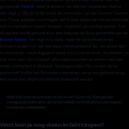
ook voor oudere zakken als wijzelf (goed ontbijt ook) en het net
geopende
Trink!ch
, waar je al eens van wijn kan sloeberen. Duitse
wijn zegt u? Wij zijn al fan sinds de sommelier van de Couvert Couvert
ons 10 jaar geleden overtuigde dat Duitse wijnen de Franse makkelijk
met forfaitcijfers zouden kloppen, moesten ze voetbal spelen. Soit,
de wijnbar wordt gerund door een telg van de 8ste generatie van de
Bremer-familie
, dat zegt ons niets, maar de wijnliefhebbende
Duitsers vinden het dan wél weer indrukwekkend. Nu, van enkel wijn
te sloeberen, val je al gauw in slaap en/of van je stoel, dus bieden ze
ook eten aan. Fijn concept: elke maand werken ze samen met een
ander restaurant in de buurt. Goed gevonden! Als ze een verse
pasta met truffel van
Boccadoro
serveren, zie je ons geheid terug.
Het moet niet altijd kartoffel mit bratwurst wezen.
Wij zijn al fan sinds de sommelier van de Couvert Couvert ons 10 jaar geleden
overtuigde dat Duitse wijnen de Franse makkelijk met forfaitcijfers zouden kloppen,
moesten ze voetbal spelen.
Wat kan je nog doen in Göttingen?