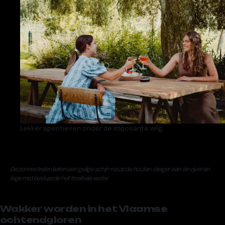
Lekker aperitieven onder de imposante wilg.
De zonnestralen lieten een gelige schijn na op de houten steiger aan de vijver en
lage mist besluierde het troebele water.
Wakker worden in het Vlaamse
ochtendgloren