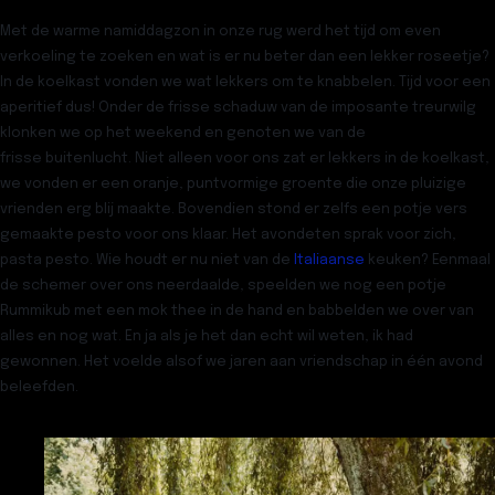
Met de warme namiddagzon in onze rug werd het tijd om even
verkoeling te zoeken en wat is er nu beter dan een lekker roseetje?
In de koelkast vonden we wat lekkers om te knabbelen. Tijd voor een
aperitief dus! Onder de frisse schaduw van de imposante treurwilg
klonken we op het weekend en genoten we van de
frisse buitenlucht. Niet alleen voor ons zat er lekkers in de koelkast,
we vonden er een oranje, puntvormige groente die onze pluizige
vrienden erg blij maakte. Bovendien stond er zelfs een potje vers
gemaakte pesto voor ons klaar. Het avondeten sprak voor zich,
pasta pesto. Wie houdt er nu niet van de
Italiaanse
keuken? Eenmaal
de schemer over ons neerdaalde, speelden we nog een potje
Rummikub met een mok thee in de hand en babbelden we over van
alles en nog wat. En ja als je het dan echt wil weten, ik had
gewonnen. Het voelde alsof we jaren aan vriendschap in één avond
beleefden.