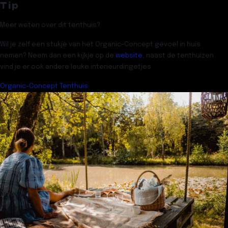
Tip
Meer weten over dit tenthuis?
Wil je zelf een stukje van het Organic-Concept gevoel in huis
nemen? Neem dan een kijkje op de
website
, naast de tenthuizen
vind je er ook andere leuke interieurdingetjes.
Organic-Concept Tenthuis