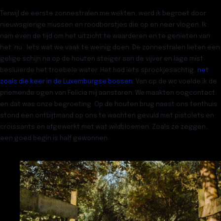
Terwijl de eerste zonnestralen me wekten, werd ik begroet door
nieuwsgierige mussen en roodborstjes die op en neer vlogen. Ik
nam even de tijd om het uitzicht te waarderen en te genieten van
het ‘nu’. Iets wat we vaak te weinig doen. De zonnestralen lieten een
gelige schijn na op de houten steiger aan de vijver en lage mist
besluierde het troebele water. Het had iets sprookjesachtig,
net
zoals die keer in de Luxemburgse bossen
. Van op de wc voelde ik de
priemende ogen van Felicia mij aanstaren. We maakten oogcontact
en dat was onze begroeting. Op de houten brug naast ons tenthuis
stond een ontbijtmand op ons te wachten gevuld met pistolets en
croissants en afgewerkt met wat wildbloemen. Zoals ze zeggen,
een goed begin is half gewonnen.