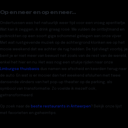
Op en neer en op en neer…
Ondertussen was het natuurlijk weer tijd voor een vroeg aperitiefje.
Wat kan ik zeggen, ik drink graag rosé. We vulden de ontbijtmand en
picknickten op een soort giga schommel gelegen aan onze vijver.
Met wat rustgevende muziek op de achtergrond klonken we op het
mooie weekend dat we achter de rug hadden. De tijd vliegt voorbij, je
bent je er niet meer van bewust net zoals van de rest van de wereld,
enkel het hier en nu. Het was nog een stukje rijden naar onze
Limburgse thuisbasis
dus namen we afscheid en keerden terug naar
de auto. En wat is er mooier dan het weekend afsluiten met twee
dansende vlinders van het pop-up theater op de parking, als
symbool van transformatie. Zo voelde ik mezelf ook,
getransformeerd.
Op zoek naar de
beste restaurants in Antwerpen
? Bekijk onze lijst
met favorieten en geheimtips.