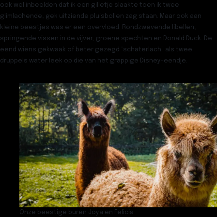
ook wel inbeelden dat ik een gilletje slaakte toen ik twee
glimlachende, gek uitziende pluisbollen zag staan. Maar ook aan
kleine beestjes was er een overvloed. Rondzwevende libellen,
springende vissen in de vijver, groene spechten en Donald Duck. De
eend wiens gekwaak of beter gezegd “schaterlach” als twee
druppels water leek op die van het grappige Disney-eendje.
Onze beestige buren Joya en Felicia