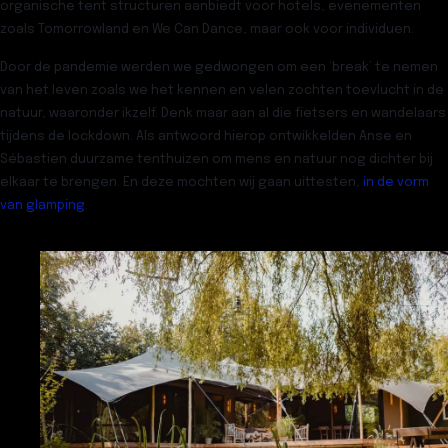
organische tent structuren aanbiedt voor hotels, evenementen
zoals Tomorrowland en We Can Dance, maar ook voor individuen.
Door de pandemie werden we gedwongen om een ‘break’ te nemen
van het leven zoals we het kennen en velen zochten toevlucht in de
natuur, waaronder ikzelf. Denk maar aan al die fietsers en wandelaars
tijdens de lockdown. Als antwoord hierop ontwikkelden Anse en
Sébastien duurzame tenthuizen om mens en natuur nog dichter bij
elkaar te brengen. En deze mochten wij gaan uittesten,
in de vorm
van glamping
.