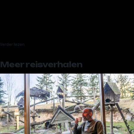
Meer over
België
Dit zijn de beste restaurants in Antwerpen + enkele geheimtips
Lekker Leuven: de 11 beste restaurants van Leuven – 2026
Gastvrij Gent: de beste restaurants van Gent
Bleu, saignant of doorbakken: de beste steak van België
Getest: Naar Antarctica in Hasselt
Verder lezen
Meer reisverhalen