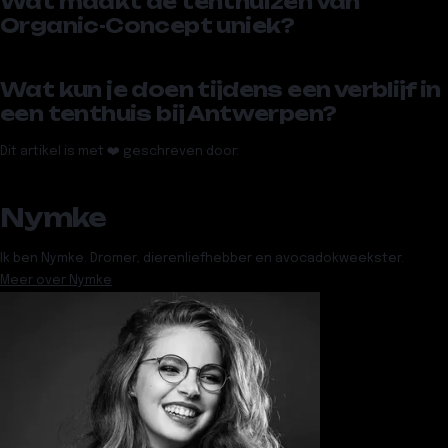
Wat maakt de tenthuizen van
Organic-Concept uniek?
Wat kun je doen tijdens een verblijf in
een tenthuis bij Antwerpen?
Dit artikel is met ❤️ geschreven door:
Nymke
Ik ben Nymke. Dromer, dierenliefhebber en avocadokweekster.
Meer over
Nymke