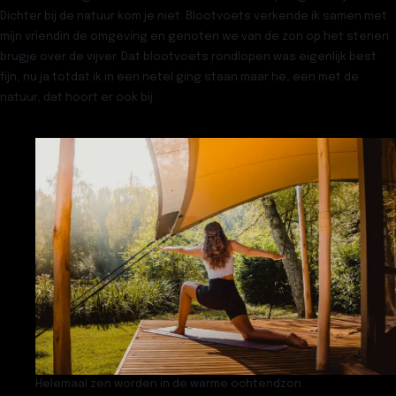
Dichter bij de natuur kom je niet. Blootvoets verkende ik samen met
mijn vriendin de omgeving en genoten we van de zon op het stenen
brugje over de vijver. Dat blootvoets rondlopen was eigenlijk best
fijn, nu ja totdat ik in een netel ging staan maar he, een met de
natuur, dat hoort er ook bij.
Helemaal zen worden in de warme ochtendzon.