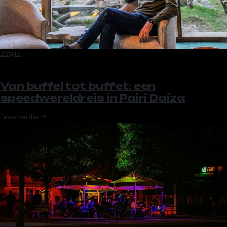
België
Van buffel tot buffet: een
speedwereldreis in Pairi Daiza
Lees verder