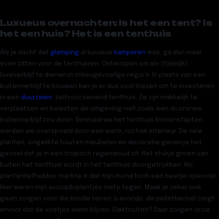
Luxueus overnachten: Is het een tent? Is
het een huis? Het is een tenthuis
Als je dacht dat
glamping
al luxueus
kamperen
was, ga dan maar
even zitten voor de tenthuizen. Ontworpen om als (tijdelijk)
luxeverblijf te dienen in milieugevoelige regio’s. In plaats van een
buitenverblijf te bouwen kan je er dus voor kiezen om te investeren
in een
duurzaam
, zelfvoorzienend tenthuis. Ze zijn makkelijk te
verplaatsen en belasten de omgeving niet zoals een doorsnee
buitenverblijf zou doen. Eenmaal we het tenthuis binnenstapten
werden we overspoeld door een warm, rustiek interieur. De vele
planten, ongelikte houten meubelen en decoratie geven je het
gevoel dat je in een tropisch regenwoud zit. Het stukje groen van
buiten het tenthuis wordt in het tenthuis doorgetrokken. Als
plantenliefhebber merkte ik dat mijn mond toch een beetje openviel.
Hier waren mijn avocadoplantjes niets tegen. Maak je zeker ook
geen zorgen voor die koude tenen ’s avonds, de pelletkachel zorgt
ervoor dat de voetjes warm blijven. Elektriciteit? Daar zorgen onze