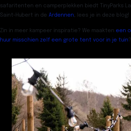
safaritenten en camperplekken biedt TinyParks La
Saint-Hubert in de
Ardennen
, lees je in deze blog!
Zin in meer kampeer inspiratie? We maakten
een o
huur misschien zelf een grote tent voor in je tuin