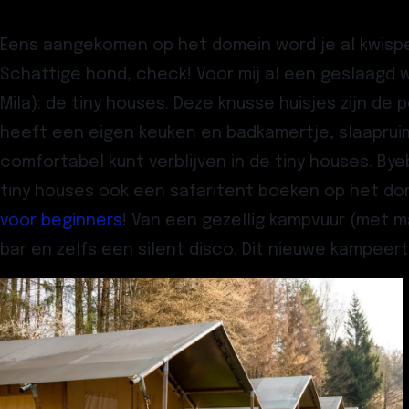
Eens aangekomen op het domein word je al kwispe
Schattige hond, check! Voor mij al een geslaagd
Mila): de tiny houses. Deze knusse huisjes zijn d
heeft een eigen keuken en badkamertje, slaapruim
comfortabel kunt verblijven in de tiny houses. Bye
tiny houses ook een
safaritent
boeken op het dome
voor beginners
! Van een gezellig
kampvuur
(met ma
bar en zelfs een
silent disco
. Dit nieuwe kampeert