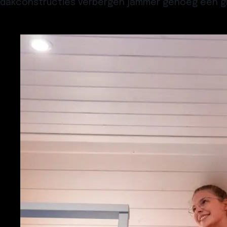
dakconstructies
verbergen jammer genoeg een gro