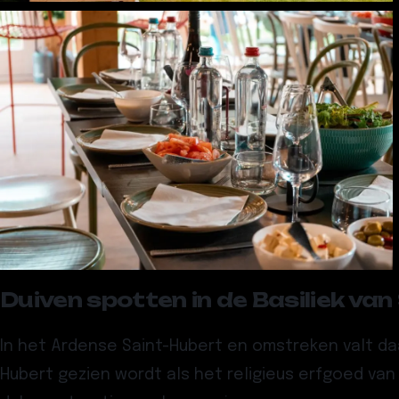
Duiven spotten in de Basiliek va
In het Ardense Saint-Hubert en omstreken valt d
Hubert
gezien wordt als het religieus erfgoed va