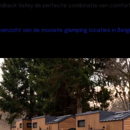
idback Valley de perfecte combinatie van comfort
verzicht van de mooiste glamping locaties in Belg
?