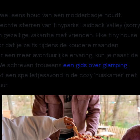
e wel eens houd van een modderbadje houdt.
e echte sterren van
Tinyparks Laidback Valley
(sorry
n
gezellige vakantie met vrienden
. Elke tiny house
or dat je zelfs tijdens de koudere maanden
r een meer avontuurlijke ervaring, kun je naast de
? We schreven trouwens
een gids over glamping
t een spelletjesavond in de cozy
‘huiskamer’
met
uur
.