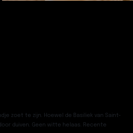
je zoet te zijn. Hoewel de
Basiliek van Saint-
oor duiven. Geen witte helaas. Recente