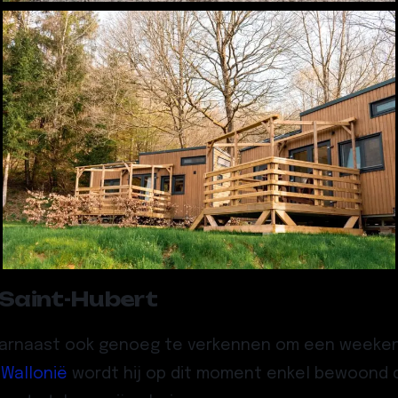
n Saint-Hubert
aarnaast ook genoeg te verkennen om een weekend
n
Wallonië
wordt hij op dit moment enkel bewoond d