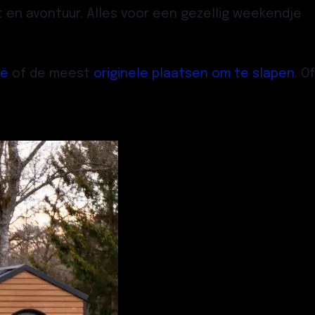
 en avontuur. Alles voor een gezellig weekendje
ië
of de meest
originele plaatsen om te slapen
. Of