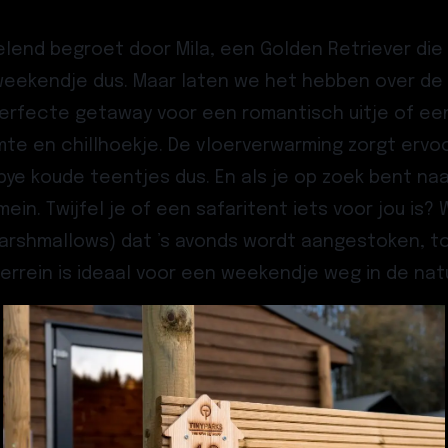
lend begroet door Mila, een Golden Retriever di
 weekendje dus. Maar laten we het hebben over d
e perfecte getaway voor een
romantisch uitje
of ee
te en chillhoekje. De vloerverwarming zorgt ervo
bye koude teentjes dus. En als je op zoek bent naa
in. Twijfel je of een safaritent iets voor jou is
rshmallows) dat ’s avonds wordt aangestoken, to
errein is ideaal voor een
weekendje weg in de nat