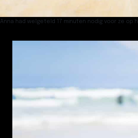
Anna had welgeteld 17 minuten nodig voor ze op 