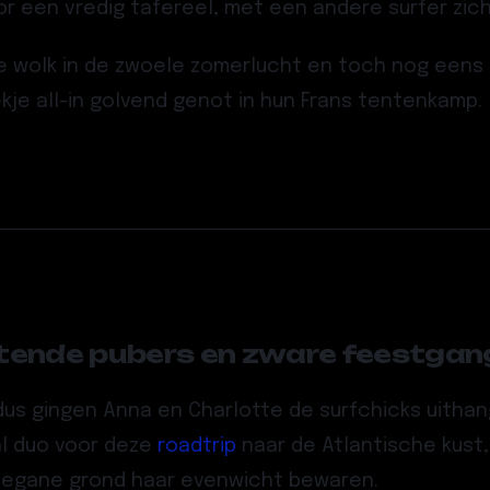
r een vredig tafereel, met een andere surfer zic
de wolk in de zwoele zomerlucht en toch nog eens
je all-in golvend genot in hun Frans tentenkamp.
etende pubers en zware feestgan
 dus gingen Anna en Charlotte de surfchicks uitha
al duo voor deze
roadtrip
naar de Atlantische kust,
e begane grond haar evenwicht bewaren.