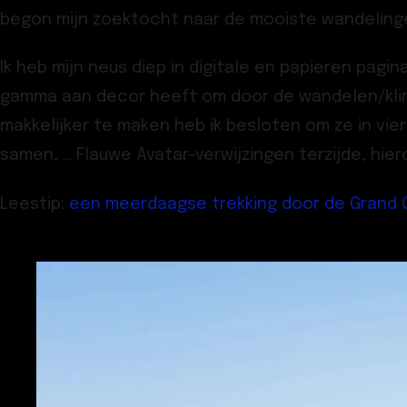
begon mijn zoektocht naar de mooiste wandelinge
Ik heb mijn neus diep in digitale en papieren pag
gamma aan decor heeft om door de wandelen/klim
makkelijker te maken heb ik besloten om ze in vier
samen, … Flauwe Avatar-verwijzingen terzijde, hiero
Leestip
:
een meerdaagse trekking door de Grand 