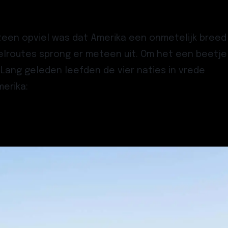
meteen opviel was dat Amerika een onmetelijk breed
lroutes sprong er meteen uit. Om het een beetje
 Lang geleden leefden de vier naties in vrede
merika: