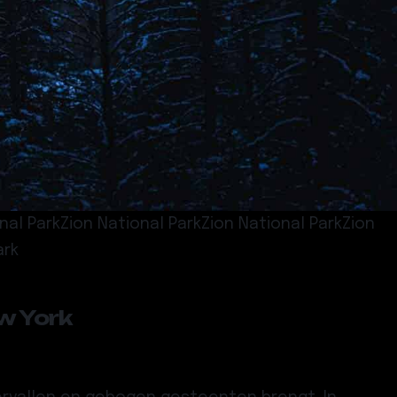
onal ParkZion National ParkZion National ParkZion
ark
w York