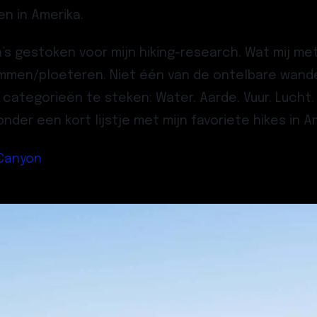
n in Amerika.
ina’s gestoken voor mijn hiking-research. Wat mij 
men/ploeteren. Niet één van de ontelbare wande
 categorieën te steken: Water. Aarde. Vuur. Lucht.
nder een kort lijstje met mijn favoriete hikes in A
Canyon