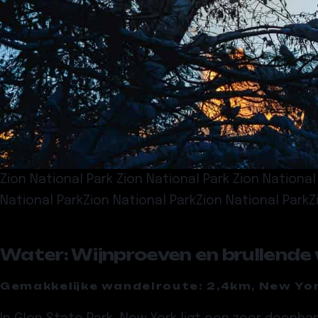
Zion National Park Zion National Park Zion Nationa
National ParkZion National ParkZion National ParkZ
Water: Wijnproeven en brullende 
Gemakkelijke wandelroute: 2,4km, New Yo