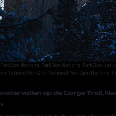
l ParkZion National ParkZion National ParkZion Nati
ion National ParkZion National Park Zion National P
watervallen op de Gorge Trail, Ne
rk