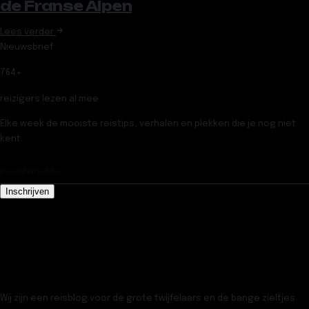
de Franse Alpen
Lees verder
Nieuwsbrief
764
+
reizigers lezen al mee
Elke week de mooiste reistips, verhalen en plekken die je nog niet
kent.
Inschrijven
Wij zijn een reisblog voor de grote twijfelaars en de bange zieltjes.