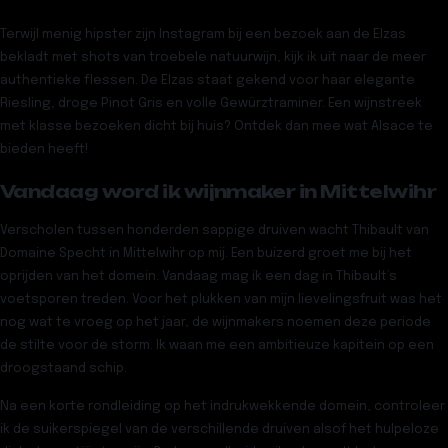
Terwijl menig hipster zijn Instagram bij een bezoek aan de Elzas
bekladt met shots van troebele natuurwijn, kijk ik uit naar de meer
authentieke flessen. De Elzas staat gekend voor haar elegante
Riesling, droge Pinot Gris en volle Gewürztraminer. Een wijnstreek
met klasse bezoeken dicht bij huis? Ontdek dan mee wat Alsace te
bieden heeft!
Vandaag word ik wijnmaker in Mittelwihr
Verscholen tussen honderden sappige druiven wacht Thibault van
Domaine Specht in Mittelwihr op mij. Een buizerd groet me bij het
oprijden van het domein. Vandaag mag ik een dag in Thibault’s
voetsporen treden. Voor het plukken van mijn lievelingsfruit was het
nog wat te vroeg op het jaar, de wijnmakers noemen deze periode
de stilte voor de storm. Ik waan me een ambitieuze kapitein op een
droogstaand schip.
Na een korte rondleiding op het indrukwekkende domein, controleer
ik de suikerspiegel van de verschillende druiven alsof het hulpeloze