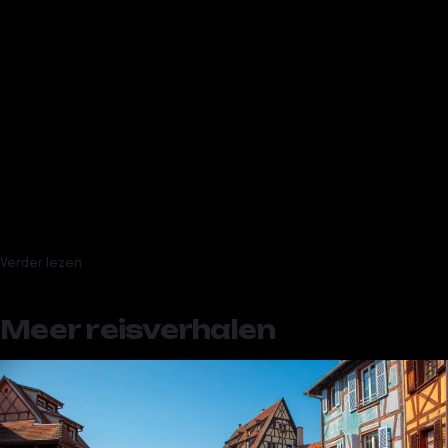
Meer over
Frankrijk
Annecy en Genève met kinderen: het Venetië van de Alpen
Roadtrip langs de Côte d’Azur: van Nice tot Menton met kinderen
Camping aan Lac de la Liez: verrassende tussenstop in de
Champagne
Ontstressen in een cozy cottage in de Franse Alpen
Alles over de milieusticker van Frankrijk
Verder lezen
Meer reisverhalen