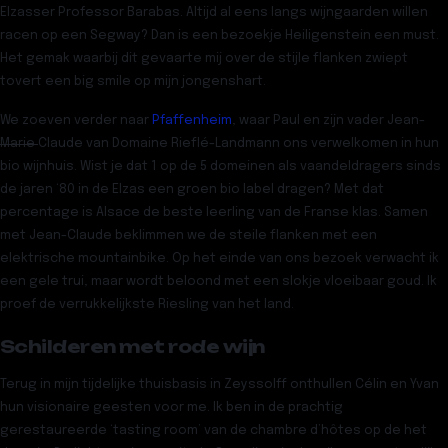
Elzasser Professor Barabas. Altijd al eens langs wijngaarden willen
racen op een Segway? Dan is een bezoekje Heiligenstein een must.
Het gemak waarbij dit gevaarte mij over de stijle flanken zwiept
tovert een big smile op mijn jongenshart.
We zoeven verder naar
Pfaffenheim
, waar Paul en zijn vader Jean-
Marie
Claude van Domaine Rieflé-Landmann ons verwelkomen in hun
bio wijnhuis. Wist je dat 1 op de 5 domeinen als vaandeldragers sinds
de jaren ‘80 in de Elzas een groen bio label dragen? Met dat
percentage is Alsace de beste leerling van de Franse klas. Samen
met Jean-Claude beklimmen we de steile flanken met een
elektrische mountainbike. Op het einde van ons bezoek verwacht ik
een gele trui, maar wordt beloond met een slokje vloeibaar goud. Ik
proef de verrukkelijkste Riesling van het land.
Schilderen met rode wijn
Terug in mijn tijdelijke thuisbasis in Zeyssolff onthullen Célin en Yvan
hun visionaire geesten voor me. Ik ben in de prachtig
gerestaureerde ‘tasting room’ van de chambre d’hôtes op de het