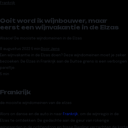
Frankrijk
Ooit word ik wijnbouwer, maar
eerst een wijnvakantie in de Elzas
Alsace! De mooiste wijndomeinen in de Elzas
8 augustus 2022
·
5 min
·
Door
Jens
Een wijnvakantie in de Elzas doen? Deze wijndomeinen moet je zeker
bezoeken. De Elzas in Frankrijk aan de Duitse grens is een verborgen
pareltje.
5 min
Frankrijk
de mooiste wijndomeinen van de elzas
Alors on danse en de auto in naar
Frankrijk
, om de
wijnregio in de
Elzas
te ontdekken. De gedachte aan de geur van rokerige
wijngaarden in de ochtendzon en frisse Riesling verzachten de korte