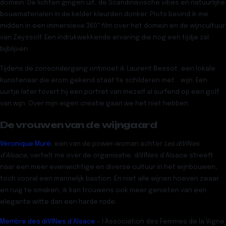
domein. De lichten gingen uit, de Scandinavische vibes en natuurlijke
bouwmaterialen in de kelder kleurden donker. Plots bevind ik me
midden in een immersieve 360° film over het domein en de wijncultuur
van Zeyssolf. Een indrukwekkende ervaring die nog een tijdje zal
bijblijven.
Tijdens de zonsondergang ontmoet ik Laurent Bessot, een lokale
kunstenaar die erom gekend staat te schilderen met… wijn. Een
uurtje later tovert hij een portret van mezelf al surfend op een golf
van wijn. Over mijn eigen creatie gaan we het niet hebben .
De vrouwen van de wijngaard
Véronique Muré
, een van de power-woman achter
Les diVINes
d’Alsace,
vertelt me over de organisatie. diVINes d’Alsace streeft
naar een meer evenwichtige en diverse cultuur in het wijnbouwen,
toch vooral een mannelijk bastion. En niet alle wijnen hoeven zwaar
en ruig te smaken, ik kan trouwens ook meer genieten van een
elegante witte dan een harde rode.
Membre des diVINes d’Alsace
– l’Association des Femmes de la Vigne