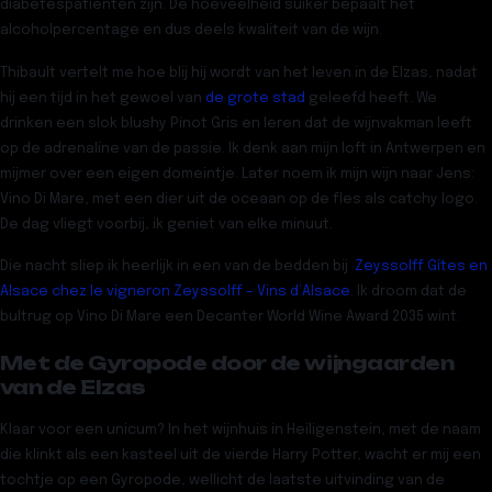
diabetespatiënten zijn. De hoeveelheid suiker bepaalt het
alcoholpercentage en dus deels kwaliteit van de wijn.
Thibault vertelt me hoe blij hij wordt van het leven in de Elzas, nadat
hij een tijd in het gewoel van
de grote stad
geleefd heeft. We
drinken een slok blushy Pinot Gris en leren dat de wijnvakman leeft
op de adrenaline van de passie. Ik denk aan mijn loft in Antwerpen en
mijmer over een eigen domeintje. Later noem ik mijn wijn naar Jens:
Vino Di Mare, met een dier uit de oceaan op de fles als catchy logo.
De dag vliegt voorbij, ik geniet van elke minuut.
Die nacht sliep ik heerlijk in een van de bedden bij
Zeyssolff Gîtes en
Alsace chez le vigneron Zeyssolff – Vins d’Alsace
. Ik droom dat de
bultrug op Vino Di Mare een Decanter World Wine Award 2035 wint.
Met de Gyropode door de wijngaarden
van de Elzas
Klaar voor een unicum? In het wijnhuis in Heiligenstein, met de naam
die klinkt als een kasteel uit de vierde Harry Potter, wacht er mij een
tochtje op een Gyropode, wellicht de laatste uitvinding van de