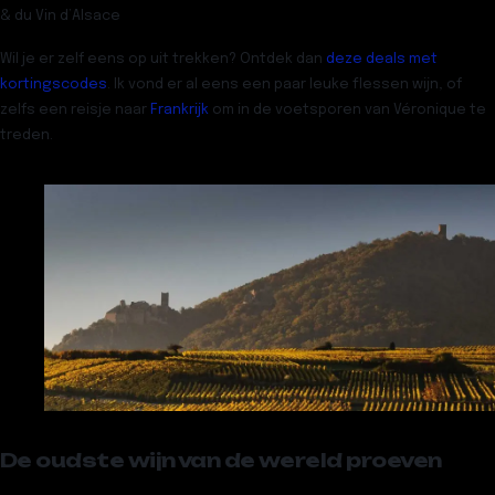
& du Vin d’Alsace
Wil je er zelf eens op uit trekken? Ontdek dan
deze deals met
kortingscodes
. Ik vond er al eens een paar leuke flessen wijn, of
zelfs een reisje naar
Frankrijk
om in de voetsporen van Véronique te
treden.
De oudste wijn van de wereld proeven