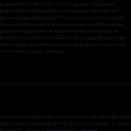
grote vaten met wijn uit 1472. Er werd nog maar drie keer van
gedronken. In 1576 wanneer Zurich Strasbourg hielp tegen een
gemeenschappelijke vijand, in 1718 voor de reconstructie van het
Hospice de Strasbourg na een stevige brand, en in 1944 wanneer
generaal Philippe Leclerc de Hautecloque de stad bevrijdde. Ik
bedenk me een manier hoe ik nummer vier op deze lijst kan worden.
Toen ik aan de wijn mocht ruiken, veranderde de zachte lucht in de
kamer in een complexe smaakbom.
Die avond ontkurk ik een fles van mijn favoriete wijn. Vier dagen Elzas
vlogen voorbij. Ik open nog een fles. X J’suis poli, courtois, et un peu
fort bourré, … Alsace, tu étais formidable – Stromae.