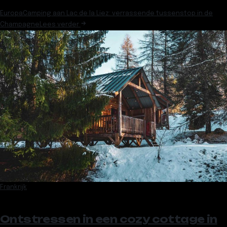
Europa
Camping aan Lac de la Liez: verrassende tussenstop in de
Champagne
Lees verder
Frankrijk
Ontstressen in een cozy cottage in