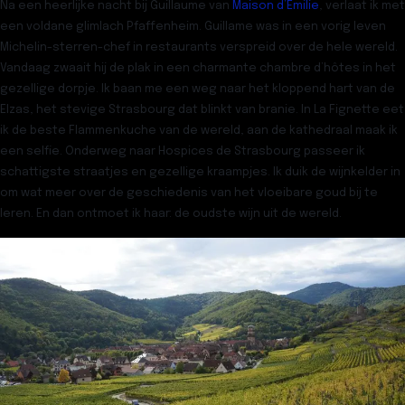
Na een heerlijke nacht bij Guillaume van
Maison d’Emilie
, verlaat ik met
een voldane glimlach Pfaffenheim. Guillame was in een vorig leven
Michelin-sterren-chef in restaurants verspreid over de hele wereld.
Vandaag zwaait hij de plak in een charmante chambre d’hôtes in het
gezellige dorpje. Ik baan me een weg naar het kloppend hart van de
Elzas, het stevige Strasbourg dat blinkt van branie. In La Fignette eet
ik de beste Flammenkuche van de wereld, aan de kathedraal maak ik
een selfie. Onderweg naar Hospices de Strasbourg passeer ik
schattigste straatjes en gezellige kraampjes. Ik duik de wijnkelder in
om wat meer over de geschiedenis van het vloeibare goud bij te
leren. En dan ontmoet ik haar: de oudste wijn uit de wereld.