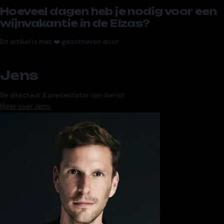
Hoeveel dagen heb je nodig voor een
wijnvakantie in de Elzas?
Dit artikel is met ❤️ geschreven door:
Jens
De directeur & presentator van dienst
Meer over
Jens