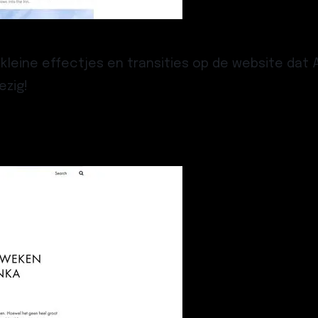
e kleine effectjes en transities op de website dat
ezig!