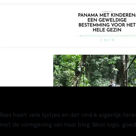
Nies haalt vele lijstjes en dat vind ik eigenlijk t
met de vormgeving van haar blog. Mooi logo, goe