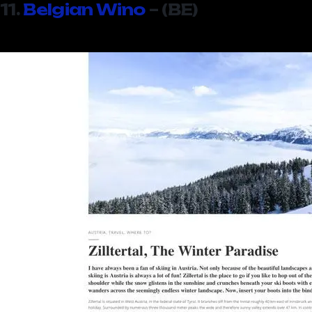
11.
Belgian Wino
– (BE)