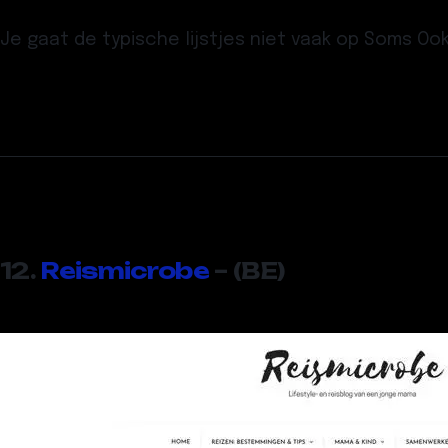
Je gaat de typische lijstjes niet vaak op Soms O
12.
Reismicrobe
– (BE)