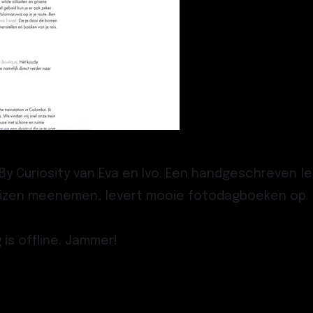
By Curiosity
van Eva en Ivo. Een handgeschreven le
 reizen meenemen, levert mooie fotodagboeken op. 
is offline. Jammer!