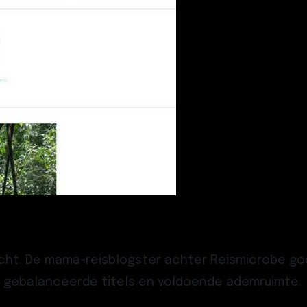
erecht. De mama-reisblogster achter
Reismicrobe
goo
d gebalanceerde titels en voldoende ademruimte.