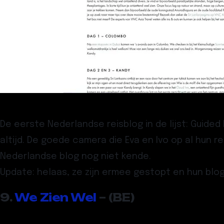
De eerste Nederlandse reisblog in de lijst:
Guided 
altijd. De goede camera die Eva en Ivo op al hun
Nederlandse blog nog niet kende.
Update:
helaas, ze zijn ermee gestopt en hun blog 
9.
We Zien Wel
– (BE)