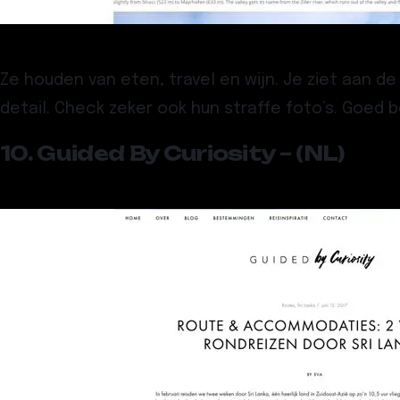
Ze houden van eten, travel en wijn. Je ziet aan d
detail. Check zeker ook hun straffe foto’s. Goed b
10. Guided By Curiosity – (NL)