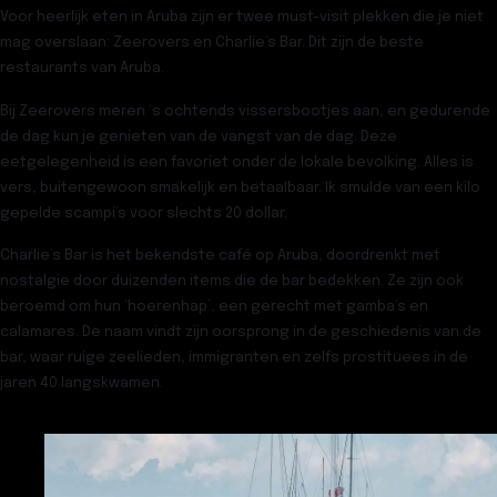
Voor heerlijk eten in Aruba zijn er twee must-visit plekken die je niet
mag overslaan:
Zeerovers
en
Charlie’s Bar
. Dit zijn de beste
restaurants van Aruba.
Bij Zeerovers meren ‘s ochtends vissersbootjes aan, en gedurende
de dag kun je genieten van de vangst van de dag. Deze
eetgelegenheid is een favoriet onder de lokale bevolking. Alles is
vers, buitengewoon smakelijk en betaalbaar. Ik smulde van een kilo
gepelde scampi’s voor slechts 20 dollar.
Charlie’s Bar is het bekendste café op Aruba, doordrenkt met
nostalgie door duizenden items die de bar bedekken. Ze zijn ook
beroemd om hun ‘hoerenhap’, een gerecht met gamba’s en
calamares. De naam vindt zijn oorsprong in de geschiedenis van de
bar, waar ruige zeelieden, immigranten en zelfs prostituees in de
jaren 40 langskwamen.