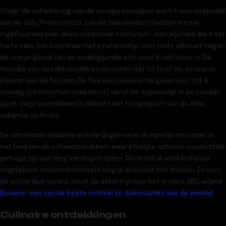
Onder de schemering van de vroege avondzon werd ik een zeepiraat
van de
Jolly Pirates-boot
. Lokale zeevaarders hadden me me
ingefluisterd over deze catamaran kornuiten – een wijsheid die ik ter
harte nam. Aan boord van het piratenschip, een trots silhouet tegen
de oranje gloed van de ondergaande zon, voer ik het azuur in. De
melodie van de kabbelende baren waren net zo zoet als de oranje
kleuren aan de horizon. De fles rum circuleerde genereus, tot ik
moedig (of misschien roekeloos) vanaf de ‘
ropeswing
‘ in de oceaan
dook. Deze avondzwem is wellicht het hoogtepunt van de hele
vakantie op Aruba.
De
catamaran excursie
enkele dagen later dompelde me onder in
het land van de scheepswrakken, waar ettelijke scholen vissen stille
getuige zijn van lang vervlogen tijden. Deze indrukwekkend maar
ongrijpbare onderwaterwereld mag je absoluut niet missen. En voor
de echte duik-lovers, maak de extar trip naar het andere ABC-eiland
Bonaire
,
een van de beste snorkel en duiklocaties van de wereld
!
Culinaire ontdekkingen