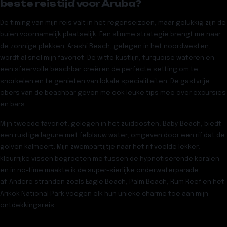
beste reistijd voor Aruba?
De timing van mijn reis valt in het regenseizoen, maar gelukkig zijn de
buien voornamelijk plaatselijk. Een slimme strategie brengt me naar
de zonnige plekken.
Arashi Beach
, gelegen in het noordwesten,
wordt al snel mijn favoriet. De witte kustlijn, turquoise wateren en
een sfeervolle beachbar creëren de perfecte setting om te
snorkelen en te genieten van lokale specialiteiten. De gastvrije
obers van de beachbar geven me ook leuke tips mee over excursies
en bars.
Mijn tweede favoriet, gelegen in het zuidoosten,
Baby Beach
, biedt
een rustige lagune met felblauw water, omgeven door een rif dat de
golven kalmeert. Mijn zwempartijtje naar het rif voelde lekker,
kleurrijke vissen begroeten me tussen de hypnotiserende koralen
en in no-time maakte ik de super-sierlijke onderwaterparade
af. Andere stranden zoals
Eagle Beach
,
Palm Beach
,
Rum Reef
en het
Arikok National Park
voegen elk hun unieke charme toe aan mijn
ontdekkingsreis.