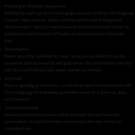
Roaming en Mobiele Gegevens:
Schakel je roaming en mobiele gegevens uit zodra je het vliegtuig
instapt. Geen sms’en, bellen of internetten met je Belgische
abonnement – tenzij je van financiële avonturen houdt. Koop ter
plekke een wifi-simkaart of bedel om wachtwoorden bij lokale
bars.
Reisadapter:
Neem de juiste reisadapter mee, tenzij je jouw elektronica als
moderne abstracte kunst wilt gebruiken. Stopcontacten hier zijn
net zo excentriek als een avant-garde kunstwerk.
Autohuur:
Kies zorgvuldig je huurauto, vooral als je naar het natuurpark wilt.
Voor toegang tot bepaalde gebieden is een 4×4 (pick-up, jeep,
enz.) vereist.
Zonbescherming:
Smeer zoveel zonnecrème dat je eruitziet als een levende
sneeuwpop. Aruba’s UV-index is serieuzer dan een stand-up
comedyshow.