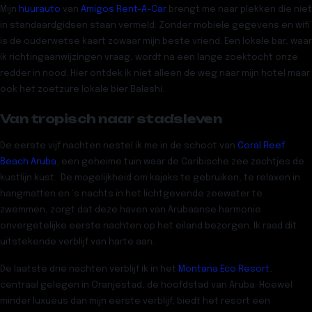
Mijn
huurauto
van
Amigos Rent-A-Car
brengt me naar plekken die niet
in standaardgidsen staan vermeld. Zonder mobiele gegevens en wifi
is de ouderwetse kaart zowaar mijn beste vriend. Een lokale bar, waar
ik richtingaanwijzingen vraag, wordt na een lange zoektocht onze
redder in nood. Hier ontdek ik niet alleen de weg naar mijn hotel maar
ook het zoetzure lokale bier
Balashi
.
Van tropisch naar stadsleven
De eerste vijf nachten nestel ik me in de schoot van
Coral Reef
Beach Aruba
, een geheime tuin waar de Caribische zee zachtjes de
kustlijn kust. De mogelijkheid om kajaks te gebruiken, te relaxen in
hangmatten en ‘s nachts in het lichtgevende zeewater te
zwemmen, zorgt dat deze haven van Arubaanse harmonie
onvergetelijke eerste nachten op het eiland bezorgen. Ik raad dit
uitstekende verblijf van harte aan.
De laatste drie nachten verblijf ik in het
Montana Eco Resort
,
centraal gelegen in Oranjestad, de hoofdstad van Aruba. Hoewel
minder luxueus dan mijn eerste verblijf, biedt het resort een