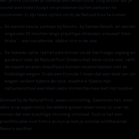
Met je 4×4 trotseer je namelijk een wilde route. Zorg ervoor dat je
vooraf een ticket koopt om problemen bij het parkeren te
voorkomen. Er zijn twee opties om bij de Natural Pool te komen.
De eerste keuze: parkeer bij Rancho, bij
Daimari Beach
, en wandel
ongeveer 50 minuten langs prachtige stranden, inclusief “klein
Aruba” – een opvallende, vlakke rots in de zee.
De tweede optie: rijd het park binnen via de
San Fuego-ingang
en
ga direct naar de Natural Pool. Onderschat deze route niet; zelfs
de meest ervaren chauffeurs kunnen moeite hebben met de
hobbelige wegen. Zoals een Formule 1-team dat een deel van zijn
wagen verliest tijdens de race, maakte ik tijdens mijn
natuuravontuur een klein oeps-momentje mee met mijn bumper.
Eenmaal bij de Natural Pool, wees voorzichtig. Zwemmen kan, maar
alles is op eigen risico. De wildere golven slaan soms zo over de
rotsen dat een krachtige stroming ontstaat. Toch is het een
prachtlocatie voor foto’s en kun je met je snorkel schitterende
Nemo’s spotten.