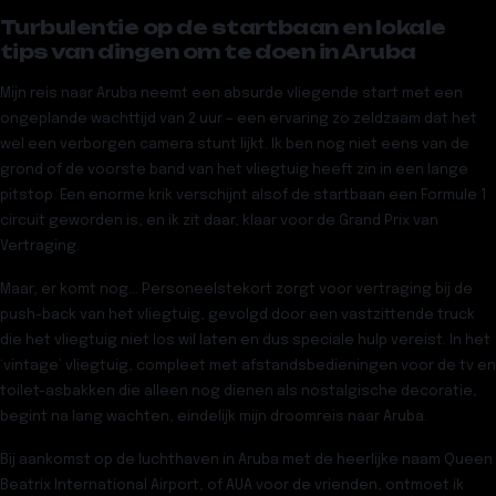
Turbulentie op de startbaan en lokale
tips van dingen om te doen in Aruba
Mijn reis naar Aruba neemt een absurde vliegende start met een
ongeplande wachttijd van 2 uur – een ervaring zo zeldzaam dat het
wel een verborgen camera stunt lijkt. Ik ben nog niet eens van de
grond of de voorste band van het vliegtuig heeft zin in een lange
pitstop. Een enorme krik verschijnt alsof de startbaan een Formule 1
circuit geworden is, en ik zit daar, klaar voor
de Grand Prix van
Vertraging
.
Maar, er komt nog… Personeelstekort zorgt voor vertraging bij de
push-back van het vliegtuig, gevolgd door een vastzittende truck
die het vliegtuig niet los wil laten en dus speciale hulp vereist. In het
‘vintage’ vliegtuig, compleet met afstandsbedieningen voor de tv en
toilet-asbakken die alleen nog dienen als nostalgische decoratie,
begint na lang wachten, eindelijk mijn droomreis naar Aruba.
Bij aankomst op de luchthaven in Aruba met de heerlijke naam
Queen
Beatrix International Airport, of AUA
voor de vrienden, ontmoet ik