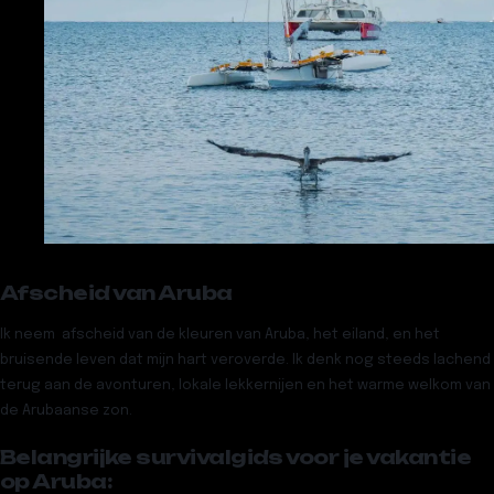
Afscheid van Aruba
Ik neem afscheid van de kleuren van Aruba, het eiland, en het
bruisende leven dat mijn hart veroverde. Ik denk nog steeds lachend
terug aan de avonturen, lokale lekkernijen en het warme welkom van
de Arubaanse zon.
Belangrijke survivalgids voor je vakantie
op Aruba: