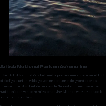
Arikok National Park en Adrenaline
In het
Arikok National Park
betreed je precies een andere wereld vol
stekelige planten, wilde golven en barsten in de grond door de
intense hitte. Mijn doel: de beroemde
Natural Pool
, een oase van
rust te midden van deze ruige omgeving. Maar de weg ernaartoe is
niet voor bangeriken.