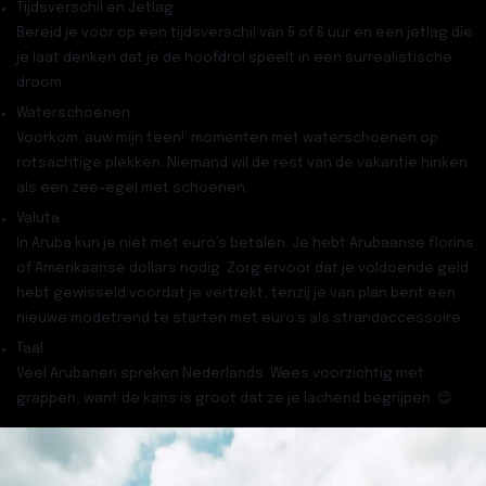
Tijdsverschil en Jetlag:
Bereid je voor op een tijdsverschil van 5 of 6 uur en een jetlag die
je laat denken dat je de hoofdrol speelt in een surrealistische
droom.
Waterschoenen:
Voorkom ‘auw mijn teen!’ momenten met waterschoenen op
rotsachtige plekken. Niemand wil de rest van de vakantie hinken
als een zee-egel met schoenen.
Valuta:
In Aruba kun je niet met euro’s betalen. Je hebt Arubaanse florins
of Amerikaanse dollars nodig. Zorg ervoor dat je voldoende geld
hebt gewisseld voordat je vertrekt, tenzij je van plan bent een
nieuwe modetrend te starten met euro’s als strandaccessoire.
Taal:
Veel Arubanen spreken Nederlands. Wees voorzichtig met
grappen, want de kans is groot dat ze je lachend begrijpen. 😉