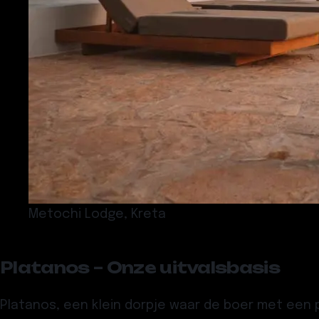
Metochi Lodge, Kreta
Platanos – Onze uitvalsbasis
Platanos
, een klein dorpje waar de boer met een 