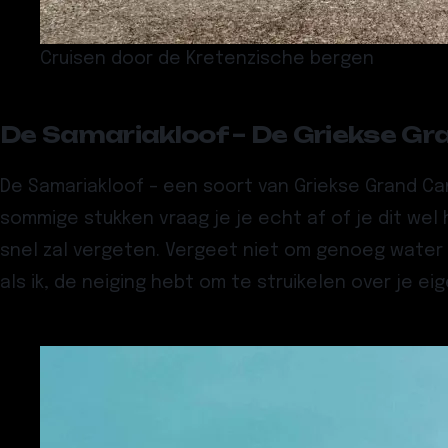
Cruisen door de Kretenzische bergen
De Samariakloof – De Griekse G
De
Samariakloof
– een soort van Griekse Grand Ca
sommige stukken vraag je je echt af of je dit wel
snel zal vergeten. Vergeet niet om genoeg water 
als ik, de neiging hebt om te struikelen over je 