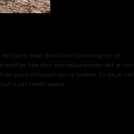
a. Het pad is smal, de rotsen torenhoog, en op
n prachtige hike door een natuurwonder dat je niet
 en goed schoeisel aan te trekken. En als je, net
 het is het zweet waard!