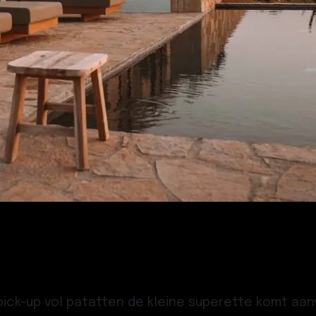
pick-up vol patatten de kleine superette komt aanv