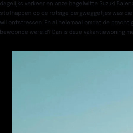
dagelijks verkeer en onze hagelwitte Suzuki Balen
stofhappen op de rotsige bergweggetjes was die 
wil ontstressen. En al helemaal omdat de pracht
bewoonde wereld? Dan is deze vakantiewoning me