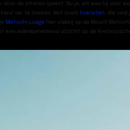
o door de straten sjeest. Nu ja, wit was hij vóór
kleur ver te zoeken. Net zoals
toeristen
, die vind
ige
Metochi Lodge
hier vlakbij op de Mount Metoch
t een adembenemend uitzicht op de Kretenzische 