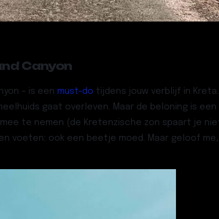
rand Canyon
nyon – is een
must-do
tijdens jouw verblijf in Kret
 heelhuids gaat overleven. Maar de beloning is ee
mee te nemen (de Kretenzische zon spaart je niet)
eigen voeten: ook een beetje moed. Maar geloof me,