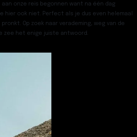
 we aan onze reis begonnen want na één dag
 je hier ook niet. Perfect als je dus even helemaal
i pronkt. Op zoek naar verademing, weg van de
zee het enige juiste antwoord.