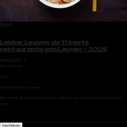
België
Lekker Leuven: de 11 beste
restaurants van Leuven – 2026
Lees verder
Nieuwsbrief
764
+
reizigers lezen al mee
Elke week de mooiste reistips, verhalen en plekken die je nog niet
kent.
Inschrijven