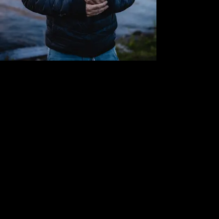
Meer over
België
Dit zijn de beste restaurants in Antwerpen + enkele geheimtips