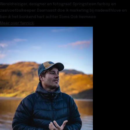
Wereldreiziger, designer en fotograaf. Springsteen fanboy en
zaalvoetbalkeeper. Daarnaast doe ik marketing bij madewithlove en
ben ik het bonkend hart achter Soms Ook Heimwee
Meer over
Yannick