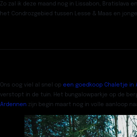
Zo zal ik deze maand nog in Lissabon, Bratislava 
het Condrozgebied tussen Lesse & Maas en jonge
Ons oog viel al snel op
een goedkoop Chaletje i
verstopt in de tuin. Het bungalowparkje op de be
Ardennen
zijn begin maart nog in volle aanloop n