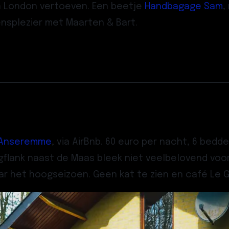
en London vertoeven. Een beetje
Handbagage Sam
,
nsplezier met Maarten & Bart.
n Anseremme
, via AirBnb. 60 euro per nacht, 6 bedd
rgflank naast de Maas bleek niet veelbelovend vo
aar het hoogseizoen. Geen kat te zien en café Le 