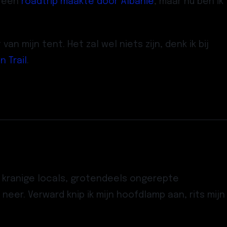
k een
roadtrip maakte door Albanië
, maar nu ben ik
n mijn tent. Het zal wel niets zijn, denk ik bij
n Trail
.
n kranige locals, grotendeels ongerepte
neer. Verward knip ik mijn hoofdlamp aan, rits mijn