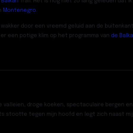
e
Balkan
Trail
. Het is nog niet zo lang geleden dat i
en
Montenegro
.
 wakker door een vreemd geluid aan de buitenkant va
 er een potige klim op het programma van
de Balka
te valleien, droge koeken, spectaculaire bergen e
s stootte tegen mijn hoofd en legt zich naast mij 