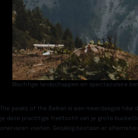
Machtige landschappen en spectaculaire ber
The peaks of the Balkan is een meerdaagse hike 
je deze prachtige trektocht van je grote bucketli
onervaren voeten. Gelukkig bestaan er alternatie