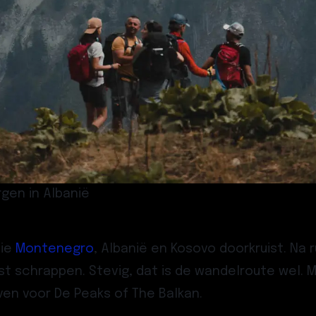
gen in Albanië
die
Montenegro
, Albanië en Kosovo doorkruist. Na 
st schrappen. Stevig, dat is de wandelroute wel. M
ven voor De Peaks of The Balkan.