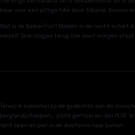
the Rings ben beland. Dit is veelbelovend.
Dit is d
klaar voor een pittige hike door Albanië, Kosovo 
Wat is de BalkanTrail? Midden in de nacht schiet ik
mezelf. Snel oogjes terug toe want morgen staat
Terwijl ik indommel bij de gedachte aan de moois
berglandschappen,… plots geritsel en dan PLOF. let
tent open en pier in de duisternis naar buiten.