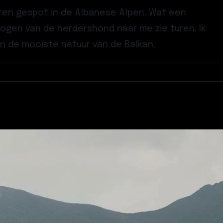
eren gespot in de Albanese Alpen. Wat een
hte ogen van de herdershond naar me zie turen. Ik
in de mooiste natuur van de Balkan.