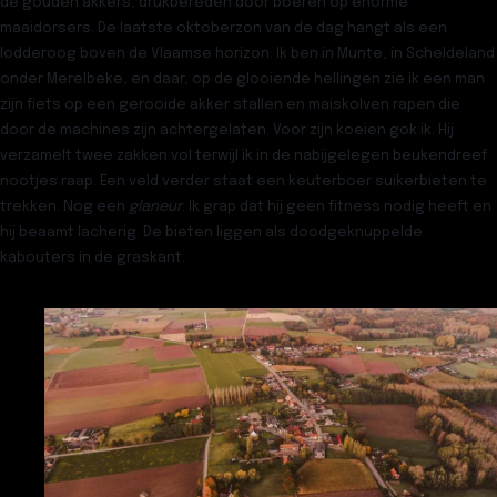
de gouden akkers, drukbereden door boeren op enorme
maaidorsers. De laatste oktoberzon van de dag hangt als een
lodderoog boven de Vlaamse horizon. Ik ben in Munte, in Scheldeland
onder Merelbeke, en daar, op de glooiende hellingen zie ik een man
zijn fiets op een gerooide akker stallen en maiskolven rapen die
door de machines zijn achtergelaten. Voor zijn koeien gok ik. Hij
verzamelt twee zakken vol terwijl ik in de nabijgelegen beukendreef
nootjes raap. Een veld verder staat een keuterboer suikerbieten te
trekken. Nog een
glaneur
. Ik grap dat hij geen fitness nodig heeft en
hij beaamt lacherig. De bieten liggen als doodgeknuppelde
kabouters in de graskant.