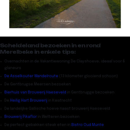
Scheldeland bezoeken in en rond
Merelbeke in enkele tips:
Overnachten in de Vakantiewoning De Clayshoeve, ideaal voor 6
glaneurs
De Asselkouter Wandelroute
(13 kilometer glooiend schoon)
De Gentbrugse Meersen bezoeken
Bierhuis van Brouwerij Haeseveld
in Gentbrugge bezoeken
De
Heilig Hart Brouwerij
in Kwatrecht
De landelijke Gallische hoeve naast brouwerij Haeseveld
Brouwerij Pikaflor
in Wetteren bezoeken
De perfect gebakken steak eten in
Bistro Oud Munte