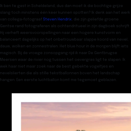
Ik ben te gast in Scheldeland, dus dan moet ik die bochtige grijze
slang toch minstens één keer kunnen spotten? Ik denk aan het werk
van collega-fotograaf
Steven Hendrix
, die zijn geliefde groene
Gentse rand fotograferen als ochtendritueel in zijn dagboek schrijft.
Hij verheft weersvoorspellingen naar een hogere kunstvorm en
balanceert dagelijks op het onbetrouwbaar slappe koord van nevel,
dauw, wolken en zonnestralen. Het blue hour in de morgen blijft iets
magisch. Bij de vroege zonsopgang rijd ik naar De Gentbrugse
Meersen waar de rivier nog tussen het oevergras ligt te slapen. Ik
wek haar niet maar zoek naar de best gebekte vogeltjes en
nevelslierten die als stille tekstballonnen boven het landschap
hangen. Een eerste luchtballon komt me tegemoet geblazen.