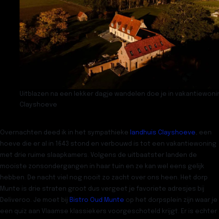
Uitblazen na een lekker dagje wandelen doe je in vakantiewoni
Clayshoeve
Overnachten deed ik in het sympathieke
landhuis Clayshoeve
, een
hoeve die er al in 1643 stond en verbouwd is tot een vakantiewoning
met drie ruime slaapkamers. Volgens de uitbaatster landen de
mooiste zonsondergangen in haar tuin en ze kan wel eens gelijk
hebben. De nacht viel nog nooit zo zacht over ons heen. Het dorp
Munte is drie straten groot dus vergeet je favoriete adresjes bij
Deliveroo. Je moet bij
Bistro Oud Munte
op het dorpsplein zijn waar je
een quiz aan Vlaamse klassiekers voorgeschoteld krijgt. Er is echter