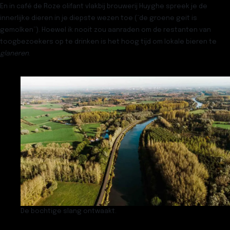
En in café de Roze olifant vlakbij brouwerij Huyghe spreek je de
innerlijke dieren in je diepste wezen toe (“de groene geit is
gemolken”). Hoewel ik nooit zou aanraden om de restanten van
toogbezoekers op te drinken is het hoog tijd om lokale bieren te
glaneren
.
De bochtige slang ontwaakt.