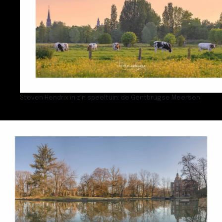
Steven Hendrix in z’n speeltuin: de Gentbrugse Meersen