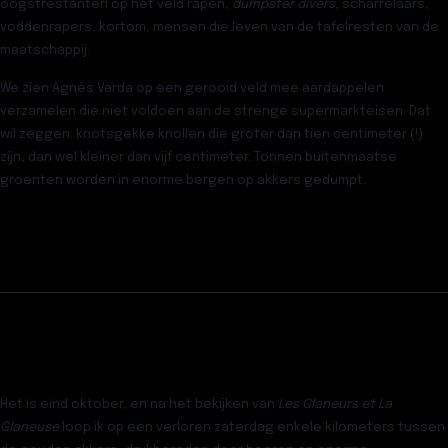
oogstrestanten op het veld rapen,
dumpster divers
, scharrelaars,
voddenrapers, kortom, mensen die leven van de tafelresten van de
maatschappij.
We zien Agnès Varda op een gerooid veld mee aardappelen
verzamelen die niet voldoen aan de strenge supermarkteisen. Dat
wil zeggen: knotsgekke knollen die groter dan tien centimeter (!)
zijn, dan wel kleiner dan vijf centimeter. Tonnen buitenmaatse
groenten worden in enorme bergen op akkers gedumpt.
Het is eind oktober, en na het bekijken van
Les Glaneurs et La
Glaneuse
loop ik op een verloren zaterdag enkele kilometers tussen