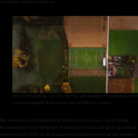
nooit een slecht antwoord.
Het voetbalveldje van VVC Munte, elk weekend thuisbasis van 
vrindschappelijk duel tussen de knollen en velden
Mijn weekend in Scheldeland afsluiten doe ik in een van de lokale
brouwerijtjes. In de Heilig Hart Brouwerij in Kwatrecht ga je op café in
een kerk, mét zicht op de brouwketels die boven het altaar hangen.