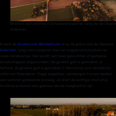
Munte is een pareltje in Scheldeland aan de rand van de Vlaam
Ardennen
Ik werk de
Asselkouter Wandelroute
af op de grens met de Vlaamse
Ardennen
, langs een vergeten linie van ongebruikte bunkers en
oude zendmasten. Hier wordt niet meer gevochten of geheime
boodschappen uitgezonden (“de groene geit is gemolken, ik
herhaal, de groene geit is gemolken”). Hier kom je voor de laatste
stilte van Vlaanderen. Trage wegeltjes, zandwegen tussen weiden,
een verloren gewaande bosweg. Je drukt de jachtige stad uit je
hoofd en probeert een glaneur van de traagheid te zijn.