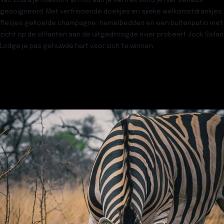
Van zodra je toekomt en tot aan je vertrek word je hier serieus
gesoigneerd. Met verfrissende doekjes en sjieke welkomstdrankjes,
flesjes gekoelde champagne, hemelbedden en een buitenpatio met
zicht op de olifanten aan de uitgedroogde rivier probeert Jock Safari
Lodge je pas gehuwde hart voor zich te winnen.