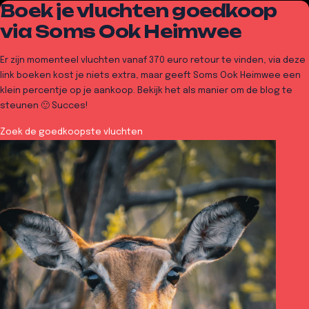
Boek je vluchten goedkoop
via Soms Ook Heimwee
Er zijn momenteel vluchten vanaf 370 euro retour te vinden, via deze
link boeken kost je niets extra, maar geeft Soms Ook Heimwee een
klein percentje op je aankoop. Bekijk het als manier om de blog te
steunen 🙂 Succes!
Zoek de goedkoopste vluchten