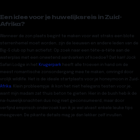
Een idee voor je huwelijksreis in Zuid-
Afrika?
Wanneer de zon plaats begint te maken voor wat straks een blote
sterrenhemel moet worden, zijn de leeuwen en andere leden van de
Big-5 club op hun actiefst. Op zoek naar een tête-a-tête aan de
waterplas met een onwetend aardvarken of koedoe? Dat kan!
Jock
Safari Lodge in het
Krugerpark
heeft alle troeven in hand om de
meest romantische zonsondergang mee te maken, omringd door
vrolijk wildlife. Het is de ideale startplaats voor je honeymoon in Zuid-
Afrika
. Klein probleempje: ik kon het niet helegans testen voor je,
want mijn madam zat thuis beton te gieten. Hier in de bush heb ik de
na-huwelijksnachten dus nog niet geconsumeerd, maar door
verfijnd empirisch onderzoek kan ik je wel alvast enkele leuke tips
meegeven. De pikante details mag je dan lekker zelf invullen.