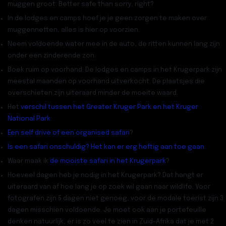
muggen groot. Better safe than sorry, right?
In de
lodges en camps
hoef je je geen zorgen te maken over
muggennetten, alles is hier op voorzien.
Neem
voldoende water mee in de auto
, de ritten kunnen lang zijn
onder een zinderende zon.
Boek ruim op voorhand
. De lodges en camps in het Krugerpark zijn
meestal maanden op voorhand uitverkocht. De plaatsjes die
overschieten zijn uiteraard minder de moeite waard.
Het
verschil tussen het Greater Kruger Park en het Kruger
National Park
Een self drive of een organised safari
?
Is een safari onschuldig? Het kan er erg heftig aan toe gaan.
Waar maak ik
de mooiste safari in het Krugerpark
?
Hoeveel dagen heb je nodig in het Krugerpark
? Dat hangt er
uiteraard van af hoe lang je op zoek wil gaan naar wildlife. Voor
fotografen zijn 5 dagen niet genoeg, voor de modale toerist zijn 3
dagen misschien voldoende. Je moet ook aan je portefeuille
denken natuurlijk, er is zo veel te zien in Zuid-Afrika dat je met 2