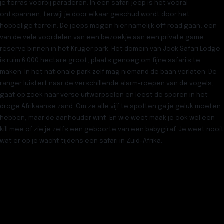
je terras voorbij paraderen. In een safari jeep is het vooral
ontspannen, terwijl je door elkaar geschud wordt door het
hobbelige terrein. De jeeps mogen hier namelijk off road gaan, een
van de vele voordelen van een bezoekje aan een private game
reserve binnen in het Kruger park. Het domein van Jock Safari Lodge
is ruim 6.000 hectare groot, plaats genoeg om fijne safari’s te
maken. In het nationale park zelf mag niemand de baan verlaten. De
ranger luistert naar de verschillende alarm-roepen van de vogels,
gaat op zoek naar verse uitwerpselen en leest de sporen in het
droge Afrikaanse zand. Om ze alle vijf te spotten ga je geluk moeten
hebben, maar de aanhouder wint. En wie weet maak je ook wel een
kill mee of zie je zelfs een geboorte van een babygiraf. Je weet nooit
wat er op je wacht tijdens een safari in Zuid-Afrika.