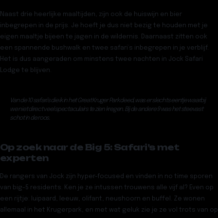
Naast drie heerlijke maaltijden, zijn ook de huiswijn en bier
inbegrepen in de prijs. Je hoeft je dus niet bezig te houden met je
eigen maaltje bijeen te jagen in de wildernis. Daarnaast zitten ook
een spannende bushwalk en twee safari’s inbegrepen in je verblijf.
Het is dus aangeraden om minstens twee nachten in Jock Safari
Lodge te blijven.
Van de 10 safari’s die ik in het Great Kruger Park deed, was er slechts eentje waarbij
we niet direct veel spectaculairs te zien kregen. Bij de andere 9 was het steevast
schot in de roos.
Op zoek naar de Big 5: Safari’s met
experten
De rangers van Jock zijn hyper-focused en vinden in no time sporen
van big-5 residents. Ken je ze intussen trouwens alle vijf al? Even op
een rijtje: luipaard, leeuw, olifant, neushoorn en buffel. Ze wonen
allemaal in het Krugerpark, en met wat geluk zie je ze vol trots van op