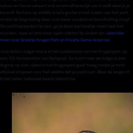
natuur en fauna varieert ook enorm afhankelijk van in welk deel je je
bevindt. De kans op wildlife is iets groter in het zuiden van het park,
omdat de begroeiing daar voor meer voedsel en beschutting zorgt.
Om jachtluipaarden te zien, ga je best een beetje meer naar het
noorden, waar er iets meer open vlaktes te vinden zijn.
Lees hier
meer over Greater Kruger Park en Private Game reserves
.
Jock Safari Lodge
vind je in het zuidwesten van het Krugerpark, op
een 150-tal kilometer van
Nelspruit
. De tocht naar de lodge is een
dagtrip op zich, rijden in het Krugerpark gaat traag omdat je toch
altijd wil stoppen voor het wildlife dat je pad kruist. Maar de lange rit
is het zeker helemaal waard. Geloof me.