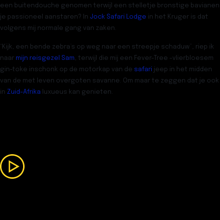
een buitendouche genomen terwijl een stelletje bronstige bavianen
je passioneel aanstaren? In
Jock Safari Lodge
in het Kruger is dat
volgens mij normale gang van zaken.
“Kijk, een bende zebra’s op weg naar een streepje schaduw”, riep ik
naar
mijn reisgezel Sam
, terwijl die mij een Fever-Tree -vlierbloesem
gin-toke inschonk op de motorkap van de
safari
jeep in het midden
van de met leven overgoten savanne. Om maar te zeggen dat je ook
in
Zuid-Afrika
luxueus kan genieten.