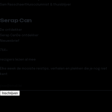
Sam Rasschaert
Huiscolumnist & thuisblijver
Serap Can
De ontdekker
Serap Can
De ontdekker
Nieuwsbrief
764
+
reizigers lezen al mee
Elke week de mooiste reistips, verhalen en plekken die je nog niet
kent.
Inschrijven