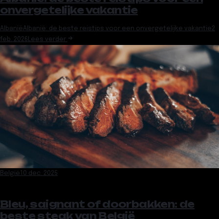
onvergetelijke vakantie
Albanië
Albanië: de beste reistips voor een onvergetelijke vakantie
2
feb. 2026
Lees verder
België
10 dec. 2025
Bleu, saignant of doorbakken: de
beste steak van België