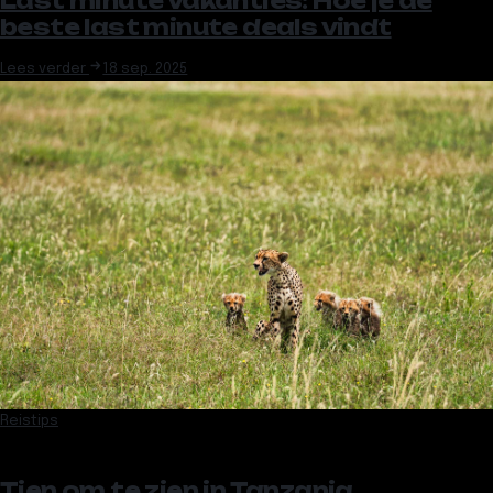
Last minute vakanties: Hoe je de
beste last minute deals vindt
Lees verder
18 sep. 2025
Reistips
Tien om te zien in Tanzania