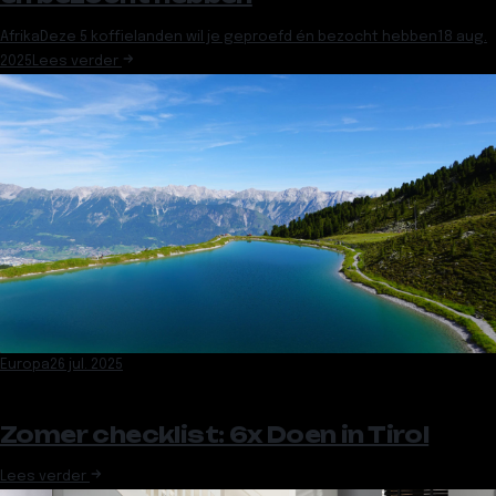
Afrika
Deze 5 koffielanden wil je geproefd én bezocht hebben
18 aug.
2025
Lees verder
Europa
26 jul. 2025
Zomer checklist: 6x Doen in Tirol
Lees verder