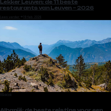
Lekker Leuven: de 11 beste
restaurants van Leuven – 2026
Lees verder
19 feb. 2026
Albanië
Albanië: de beste reistips voor een