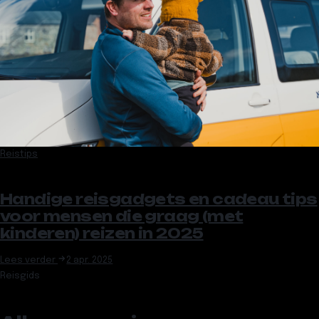
Reistips
Handige reisgadgets en cadeau tips
voor mensen die graag (met
kinderen) reizen in 2025
Lees verder
2 apr. 2025
Reisgids