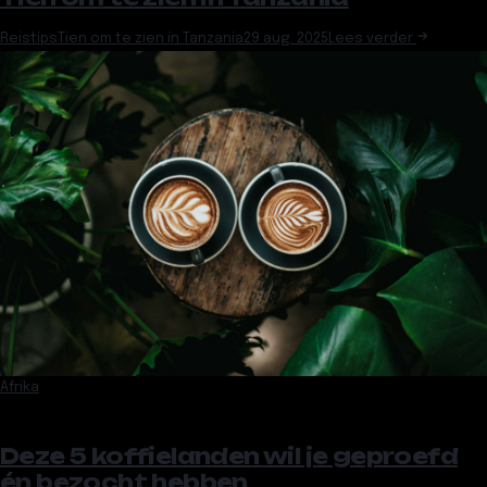
Reistips
Tien om te zien in Tanzania
29 aug. 2025
Lees verder
Afrika
Deze 5 koffielanden wil je geproefd
én bezocht hebben